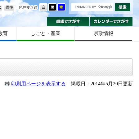
の大きさ
色を変える
組織でさがす
カ
教育
しごと・産業
県政情報
印刷用ページを表示する
掲載日：2014年5月20日更新