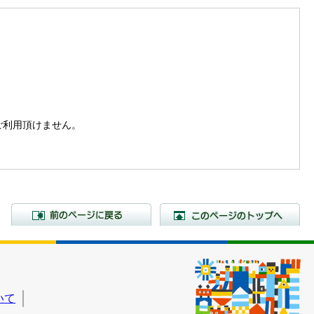
。
はご利用頂けません。
前のページに戻る
こ
いて