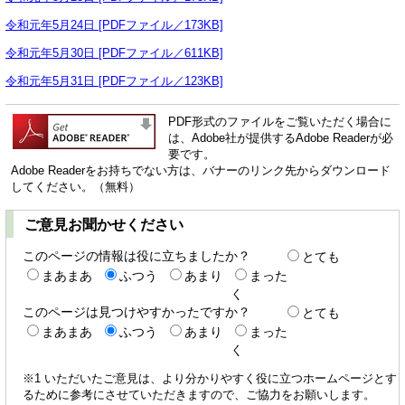
令和元年5月24日 [PDFファイル／173KB]
令和元年5月30日 [PDFファイル／611KB]
令和元年5月31日 [PDFファイル／123KB]
PDF形式のファイルをご覧いただく場合に
は、Adobe社が提供するAdobe Readerが必
要です。
Adobe Readerをお持ちでない方は、バナーのリンク先からダウンロード
してください。（無料）
ご意見お聞かせください
このページの情報は役に立ちましたか？
とても
まあまあ
ふつう
あまり
まった
く
このページは見つけやすかったですか？
とても
まあまあ
ふつう
あまり
まった
く
※1 いただいたご意見は、より分かりやすく役に立つホームページとす
るために参考にさせていただきますので、ご協力をお願いします。