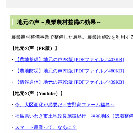
​地元の声～農業農村整備の効果～
農業農村整備事業で整備した農地、農業用施設を利用す
【地元の声（PR版）】
・
【農地整備】地元の声PR版 [PDFファイル／403KB]
・
【農地防災】地元の声PR版 [PDFファイル／460KB]
・
【情報通信】地元の声PR版 [PDFファイル／439KB]
【地元の声（Youtube）】
・
今、大区画化が必要だ～吉野家ファーム福島～
・
福島県いわき市土地改良施設紀行 神谷地区（ほ場整
・
スマート農業って、なあに？