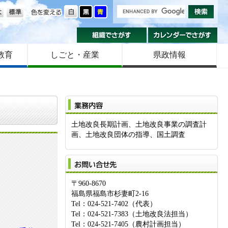
の大きさ
色を変える
組織でさがす
カ
教育
しごと・産業
県政情報
業
土地改良長期計画、土地改良事業の調査計
画、土地改良団体の指導、国土調査
お
〒960-8670
福島県福島市杉妻町2-16
Tel：024-521-7402（代表）
Tel：024-521-7383（土地改良法担当）
Tel：024-521-7405（農村計画担当）