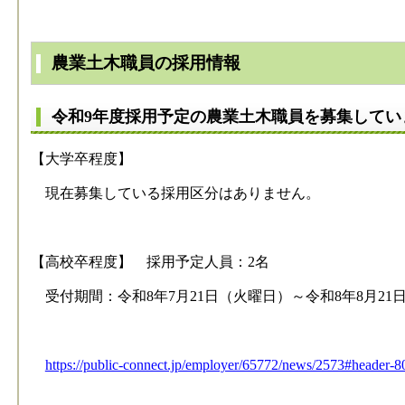
農業土木職員の採用情報
令和9年度採用予定の農業土木職員を募集していま
【大学卒程度】
現在募集している採用区分はありません。
【高校卒程度】 採用予定人員：2名
受付期間：令和8年7月21日（火曜日）～令和8年8月21
https://public-connect.jp/employer/65772/news/2573#header-8