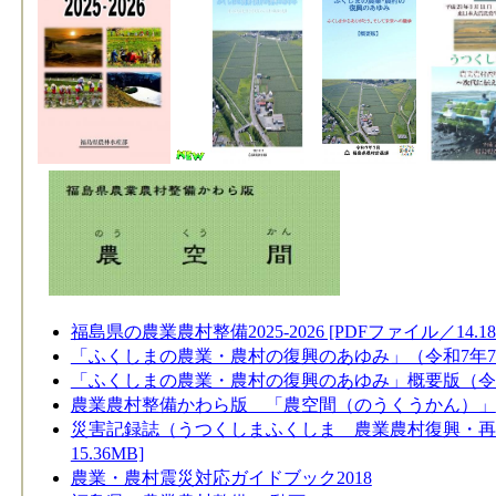
​ ​
福島県の農業農村整備2025-2026 [PDFファイル／14.18
「ふくしまの農業・農村の復興のあゆみ」（令和7年7月版）
「ふくしまの農業・農村の復興のあゆみ」概要版（令和7年7
農業農村整備かわら版 「農空間（のうくうかん）」
災害記録誌（うつくしまふくしま 農業農村復興・再生の
15.36MB]
農業・農村震災対応ガイドブック2018