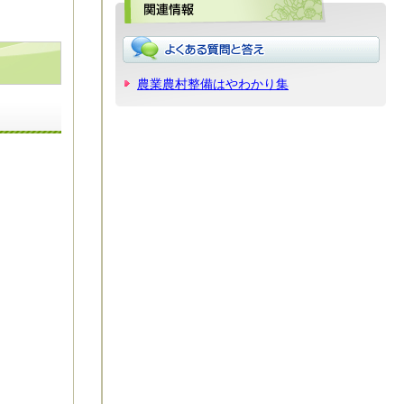
関
農業農村整備はやわかり集