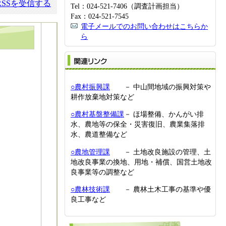
SSを受信する
Tel：024-521-7406（調査計画担当）
Fax：024-521-7545
電子メールでのお問い合わせはこちらか
ら
関
○農村振興課
－ 中山間地域の振興対策や
耕作放棄地対策など
○農村基盤整備課
－ ほ場整備、かんがい排
水、農地等の保全・災害復旧、農業集落排
水、農道整備など
○農地管理課
－ 土地改良施設の管理、土
地改良事業の換地、用地・補償、国営土地改
良事業等の調整など
○農林技術課
－ 農林土木工事の基準や優
良工事など