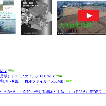
MB]
 [PDFファイル／14.07MB]
月版） [PDFファイル／5.06MB]
記憶 ～次代に伝える経験と手法～）（H28.6） [PDFフ