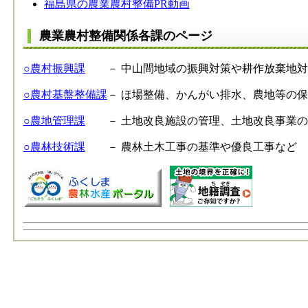
福島県の農業農村整備PR動画
農業農村整備関係各課のページ
○農村振興課
－ 中山間地域の振興対策や耕作放棄地対
○農村基盤整備課
－ ほ場整備、かんがい排水、農地等の
○農地管理課
－ 土地改良施設の管理、土地改良事業の
○農林技術課
－ 農林土木工事の基準や優良工事など