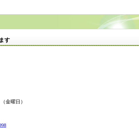
す​
日（金曜日）
098