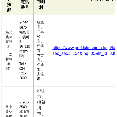
電話
市町
務
番号
村
所
福島
〒960-
市、
8670
二本
県北
福島市
松
農林
杉妻町
市、
事務
2-
伊達
所
16（北
https://www.pref.fukushima.lg.jp/fo
市、
庁舎5
sec_sec1=154&inq=05&lif_id=83
（森
本宮
階）
林林
市、
業
Tel：
伊達
部）
024-
郡、
521-
安達
2639
郡
郡山
市、
須賀
〒963-
県中
8540
川
農林
郡山市
市、
事務
麓山1