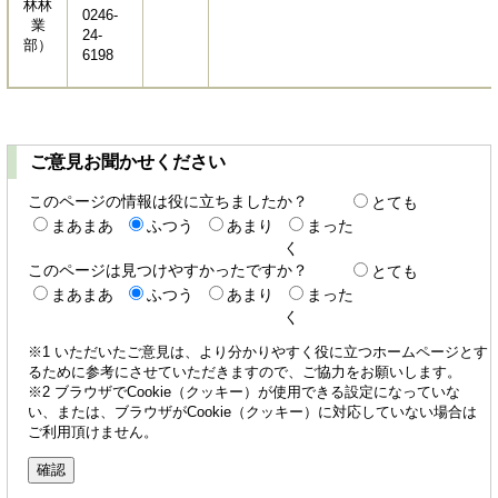
林林
0246-
業
24-
部）
6198
ご意見お聞かせください
このページの情報は役に立ちましたか？
とても
まあまあ
ふつう
あまり
まった
く
このページは見つけやすかったですか？
とても
まあまあ
ふつう
あまり
まった
く
※1 いただいたご意見は、より分かりやすく役に立つホームページとす
るために参考にさせていただきますので、ご協力をお願いします。
※2 ブラウザでCookie（クッキー）が使用できる設定になっていな
い、または、ブラウザがCookie（クッキー）に対応していない場合は
ご利用頂けません。