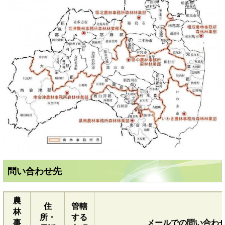
問い合わせ先
農
住
管轄
林
所・
する
事
メールでの問い合わ