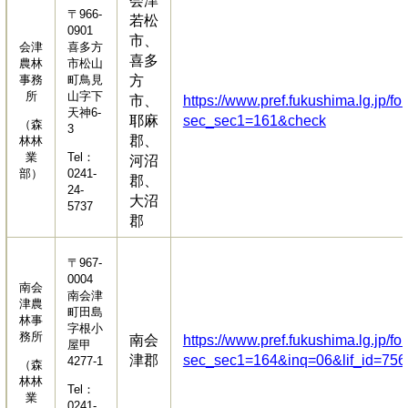
会津
〒966-
若松
0901
市、
会津
喜多方
喜多
農林
市松山
事務
町鳥見
方
所
山字下
市、
https://www.pref.fukushima.lg.jp/fo
天神6-
耶麻
sec_sec1=161&check
（森
3
郡、
林林
業
Tel：
河沼
部）
0241-
郡、
24-
大沼
5737
郡
〒967-
0004
南会
南会津
津農
町田島
林事
字根小
務所
南会
https://www.pref.fukushima.lg.jp/fo
屋甲
津郡
sec_sec1=164&inq=06&lif_id=75
4277-1
（森
林林
Tel：
業
0241-