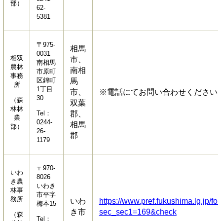
部）
62-
5381
〒975-
相馬
0031
相双
市、
南相馬
農林
南相
市原町
事務
区錦町
馬
所
1丁目
市、
※電話にてお問い合わせください
30
（森
双葉
林林
Tel：
郡、
業
0244-
相馬
部）
26-
郡
1179
〒970-
いわ
8026
き農
いわき
林事
市平字
務所
いわ
https://www.pref.fukushima.lg.jp/fo
梅本15
き市
sec_sec1=169&check
（森
Tel：