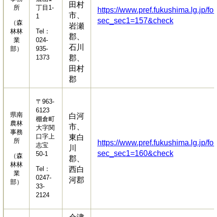
田村
所
丁目1-
https://www.pref.fukushima.lg.jp/fo
市、
1
sec_sec1=157&check
（森
岩瀬
林林
Tel：
郡、
業
024-
石川
部）
935-
1373
郡、
田村
郡
〒963-
6123
県南
白河
棚倉町
農林
市、
大字関
事務
口字上
東白
所
https://www.pref.fukushima.lg.jp/fo
志宝
川
sec_sec1=160&check
50-1
（森
郡、
林林
Tel：
西白
業
0247-
河郡
部）
33-
2124