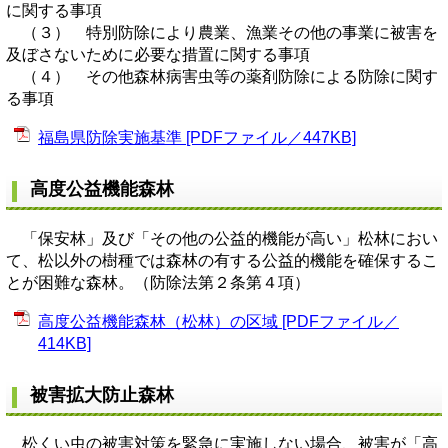
に関する事項
（３） 特別防除により農業、漁業その他の事業に被害を
及ぼさないために必要な措置に関する事項
（４） その他森林病害虫等の薬剤防除による防除に関す
る事項
福島県防除実施基準 [PDFファイル／447KB]
高度公益機能森林
「保安林」及び「その他の公益的機能が高い」松林におい
て、松以外の樹種では森林の有する公益的機能を確保するこ
とが困難な森林。（防除法第２条第４項）
高度公益機能森林（松林）の区域 [PDFファイル／
414KB]
被害拡大防止森林
松くい虫の被害対策を緊急に実施しない場合、被害が「高