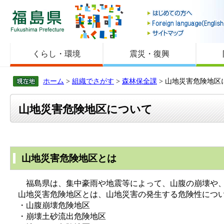
福島県
くらし・環境
震災・復興
ホーム
>
組織でさがす
>
森林保全課
> 山地災害危険地区
山地災害危険地区について
山地災害危険地区とは
福島県は、集中豪雨や地震等によって、山腹の崩壊や、崩
山地災害危険地区とは、山地災害の発生する危険性につい
・山腹崩壊危険地区
・崩壊土砂流出危険地区