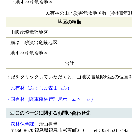
・地すべり危険地区
民有林の山地災害危険地区数（令和8年3
地区の種類
山腹崩壊危険地区
崩壊土砂流出危険地区
地すべり危険地区
合計
下記をクリックしていただくと、山地災害危険地区の位置
・民有林（ふくしま森まっぷ）
・国有林（関東森林管理局ホームページ）
このページに関するお問い合わせ先
森林保全課
治山担当
〒960-8670 福島県福島市杉妻町2-16 Tel：024-521-7442 