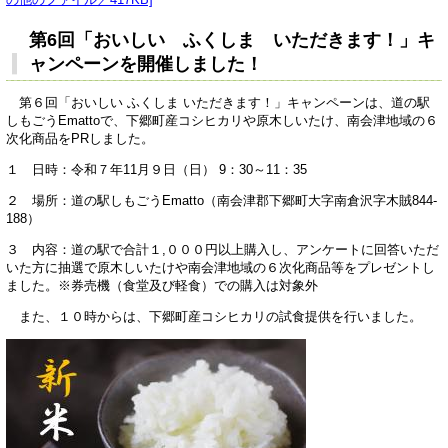
第6回「おいしい ふくしま いただきます！」キ
ャンペーンを開催しました！
第６回「おいしい ふくしま いただきます！」キャンペーンは、道の駅
しもごうEmattoで、下郷町産コシヒカリや原木しいたけ、南会津地域の６
次化商品をPRしました。
１ 日時：令和７年11月９日（日） 9：30～11：35
２ 場所：道の駅しもごうEmatto（南会津郡下郷町大字南倉沢字木賊844-
188）
３ 内容：道の駅で合計１,０００円以上購入し、アンケートに回答いただ
いた方に抽選で原木しいたけや南会津地域の６次化商品等をプレゼントし
ました。※券売機（食堂及び軽食）での購入は対象外
また、１０時からは、下郷町産コシヒカリの試食提供を行いました。