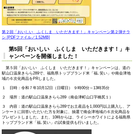
第２回「おいしい ふくしま いただきます！」キャンペーン第２弾チラ
シ [PDFファイル／1.52MB]
第5回「おいしい ふくしま いただきます！」キ
ャンペーンを開催しました！
第５回「おいしい ふくしま いただきます！」キャンペーンは、道の
駅山口温泉きらら289で、福島県トップブランド米「福､笑い」や南会津地
域の６次化商品をPRしました。
１ 日時：令和７年10月12日（日曜日） ９時00分～13時35分
２ 場所：道の駅山口温泉きらら289（南会津町山口字橋尻１）
３ 内容：道の駅山口温泉きらら289でお土産品を1,000円以上購入し、ア
ンケートに回答いただいた方を対象に、抽選で南会津地域の６次化商品を
プレゼントしました。また、10時からは、ライシーホワイトによる福島県
トップブランド米「福､笑い」の試食提供も行いました。