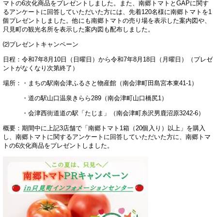
マトの6次化商品をプレゼントしました。また、南郷トマトとGAPに関す
るアンケートに回答していただいた方には、先着120名様に南郷トマトを1
個プレゼントしました。他にも南郷トマトの売り場を表示した案内図や、
只見町の観光名所を表示した案内図も配布しました。
⑵プレゼントキャンペーン
日程：令和7年8月10日（日曜日）から令和7年8月18日（月曜日）（プレゼ
ントがなくなり次第終了）
場所：・まちの駅南会津ふるさと物産館（南会津町田島宮本東41-1）
・道の駅山口温泉きらら289（南会津町山口橋尻1）
・会津西街道道の駅「たじま」（南会津町糸沢男鹿沼原3242-6）
概要：期間中に上記3店舗で「南郷トマト1箱（20個入り）以上」を購入
し、南郷トマトに関するアンケートに回答していただいた方に、南郷トマ
トの6次化商品をプレゼントしました。