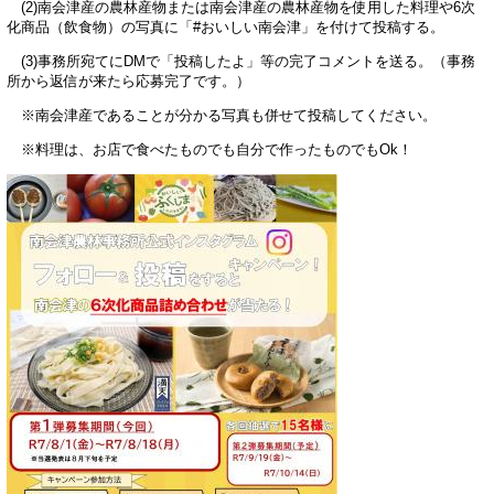
(2)南会津産の農林産物または南会津産の農林産物を使用した料理や6次
化商品（飲食物）の写真に「#おいしい南会津」を付けて投稿する。
(3)事務所宛てにDMで「投稿したよ」等の完了コメントを送る。（事務
所から返信が来たら応募完了です。）
※南会津産であることが分かる写真も併せて投稿してください。
※料理は、お店で食べたものでも自分で作ったものでもOk！