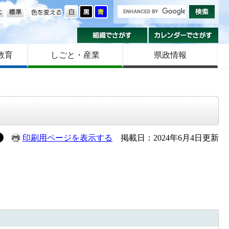
の大きさ
色を変える
組織でさがす
カ
教育
しごと・産業
県政情報
印刷用ページを表示する
掲載日：2024年6月4日更新