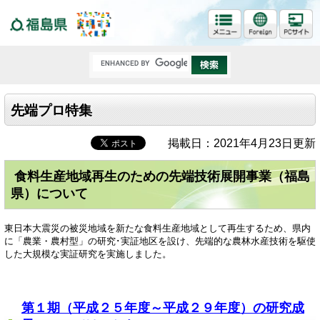
福島県
先端プロ特集
掲載日：2021年4月23日更新
食料生産地域再生のための先端技術展開事業（福島
県）について
東日本大震災の被災地域を新たな食料生産地域として再生するため、県内
に「農業・農村型」の研究･実証地区を設け、先端的な農林水産技術を駆使
した大規模な実証研究を実施しました。
第１期（平成２５年度～平成２９年度）の研究成