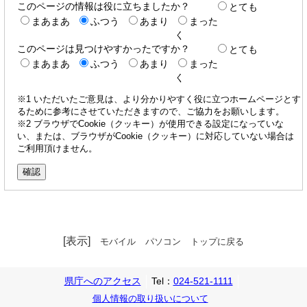
このページの情報は役に立ちましたか？
とても
まあまあ
ふつう
あまり
まった
く
このページは見つけやすかったですか？
とても
まあまあ
ふつう
あまり
まった
く
※1 いただいたご意見は、より分かりやすく役に立つホームページとす
るために参考にさせていただきますので、ご協力をお願いします。
※2 ブラウザでCookie（クッキー）が使用できる設定になっていな
い、または、ブラウザがCookie（クッキー）に対応していない場合は
ご利用頂けません。
[表示]
モバイル
パソコン
トップに戻る
県庁へのアクセス
Tel：
024-521-1111
個人情報の取り扱いについて