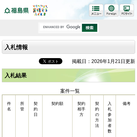
福島県
入札情報
掲載日：2026年1月21日更新
入札結果
案件一覧
件
所
契
契約額
契約
契
入
備考
名
管
約
相手
約
札
日
方
の
参
方
加
法
者
数