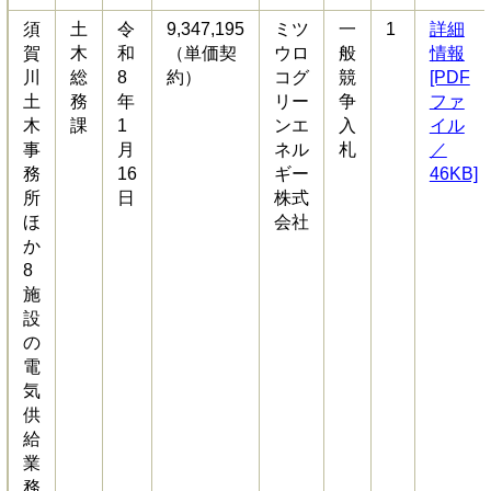
須
土
令
9,347,195
ミツ
一
1
詳細
賀
木
和
（単価契
ウロ
般
情報
川
総
8
約）
コグ
競
[PDF
土
務
年
リー
争
ファ
木
課
1
ンエ
入
イル
事
月
ネル
札
／
務
16
ギー
46KB]
所
日
株式
ほ
会社
か
8
施
設
の
電
気
供
給
業
務