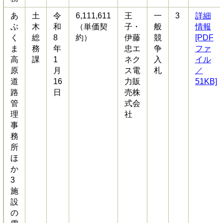
あ
土
令
6,111,611
王
一
3
詳細
ぶ
木
和
（単価契
子・
般
情報
く
総
8
約）
伊藤
競
[PDF
ま
務
年
忠エ
争
ファ
高
課
1
ネク
入
イル
原
月
ス電
札
／
道
16
力販
51KB]
路
日
売株
管
式会
理
社
事
務
所
ほ
か
3
施
設
の