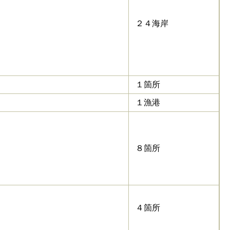
２４海岸
１箇所
１漁港
８箇所
４箇所