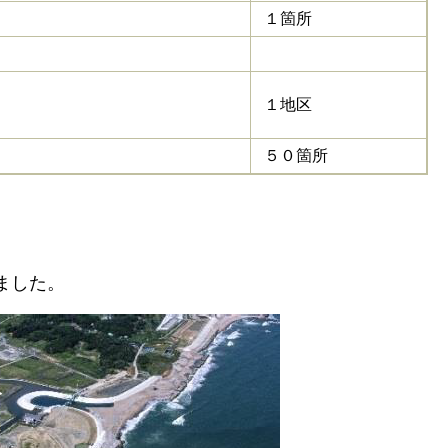
１箇所
１地区
５０箇所
ました。