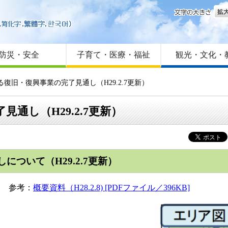
文字
はじめての方へ
Foreign language
サイトマップ
防災・安全
子育て・医療・福祉
観光・文化・
復旧・復興事業の完了見通し（H29.2.7更新）
通し（H29.2.7更新）
ついて（H29.2.7更新）
参考：
概要資料（H28.2.8) [PDFファイル／396KB]