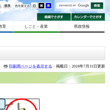
の大きさ
色を変える
組織でさがす
カ
教育
しごと・産業
県政情報
印刷用ページを表示する
掲載日：2018年7月31日更新