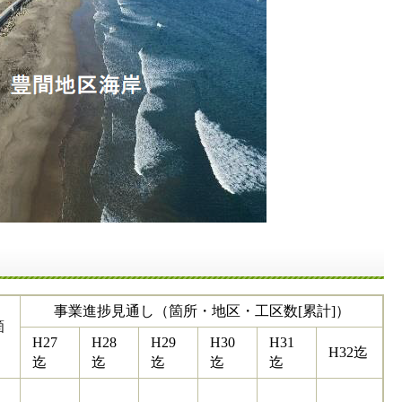
事業進捗見通し（箇所・地区・工区数[累計]）
箇
H27
H28
H29
H30
H31
H32迄
迄
迄
迄
迄
迄