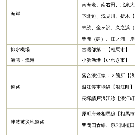
南海老、南右田、北泉大
海岸
下北迫、浅見川、折木【
末続、金ヶ沢、久之浜（
豊間（建）、江ノ浦、岸
排水機場
古磯部第二【相馬市】
港湾・漁港
小浜漁港【いわき市】
落合浪江線：２箇所【浪
道路
浪江停車場線【浪江町】
長塚請戸浪江線【浪江町
原町海老相馬線【相馬市
津波被災地道路
豊間四倉線、泉岩間植田