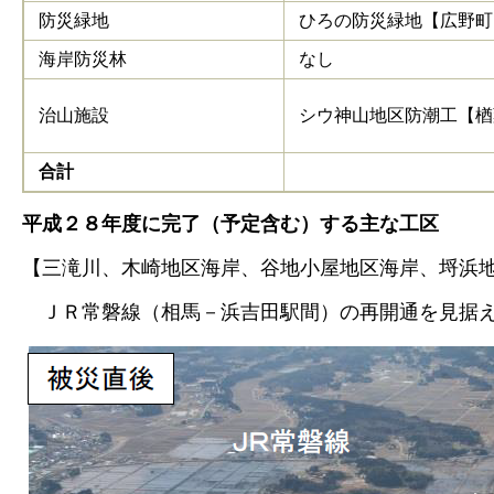
防災緑地
ひろの防災緑地【広野町
海岸防災林
なし
治山施設
シウ神山地区防潮工【楢
合計
平成２８年度に完了（予定含む）する主な工区
【三滝川、木崎地区海岸、谷地小屋地区海岸、埒浜地
ＪＲ常磐線（相馬－浜吉田駅間）の再開通を見据え