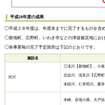
平成28年度の成果
◯平成２８年度は、年度末までに完了するものを含
◯新地町、広野町、いわき市などの津波被災地にお
◯各事業毎の完了予定箇所は下記のとおりです。
施設名
三滝川【新地町】、小泉
北迫川、浅見川【広野町
河川
末続川、仁井田川、夏井
木崎、谷地小屋、大戸浜