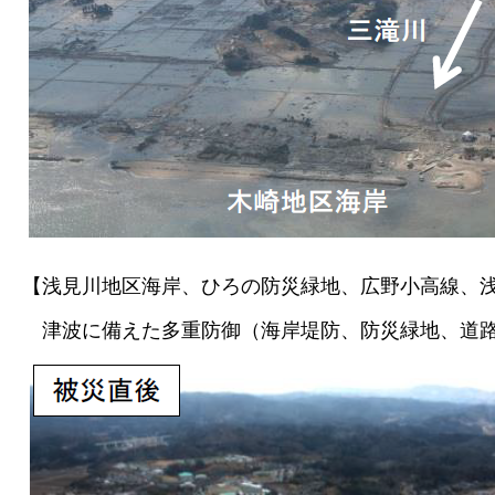
【浅見川地区海岸、ひろの防災緑地、広野小高線、
津波に備えた多重防御（海岸堤防、防災緑地、道路