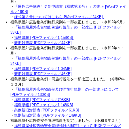
月）
・
「屋外広告物許可更新申請書（様式第３号）」の改正 [Wordファイ
ル／16KB]
・
様式第３号についてはこちら [Wordファイル／24KB]
福島県屋外広告物条例施行規則を一部改正しました。（令和2年9月）
​​・
「福島県屋外広告物条例施行規則」の一部改正 [PDFファイル／
33KB]
・
福島県報 [PDFファイル／1,158KB]
・
新旧対照表 [PDFファイル／44KB]
福島県屋外広告物条例施行規則を一部改正しました。（令和2年１１
月）
​​・
「福島県屋外広告物条例施行規則」の一部改正 [PDFファイル／
34KB]
・
福島県報 [PDFファイル／1.04MB]
・
新旧対照表 [PDFファイル／46KB]
福島県屋外広告物条例・同施行規則を一部改正しました。（令和2年
１２月）
​​・
「福島県屋外広告物条例及び同施行規則」の一部改正について
[PDFファイル／130KB]
・
福島県報 [PDFファイル／798KB]
・
福島県報 [PDFファイル／1,148KB]
・
条例新旧対照表 [PDFファイル／61KB]
・
規則新旧対照表 [PDFファイル／149KB]
福島県屋外広告物安全管理指針を制定しました。（令和３年２月）
・
福島県屋外広告物安全管理指針の制定について [PDFファイル／