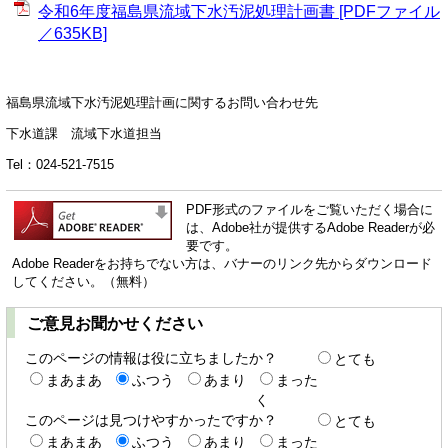
令和6年度福島県流域下水汚泥処理計画書 [PDFファイル
／635KB]
福島県流域下水汚泥処理計画に関するお問い合わせ先
下水道課 流域下水道担当
Tel：024-521-7515
PDF形式のファイルをご覧いただく場合に
は、Adobe社が提供するAdobe Readerが必
要です。
Adobe Readerをお持ちでない方は、バナーのリンク先からダウンロード
してください。（無料）
ご意見お聞かせください
このページの情報は役に立ちましたか？
とても
まあまあ
ふつう
あまり
まった
く
このページは見つけやすかったですか？
とても
まあまあ
ふつう
あまり
まった