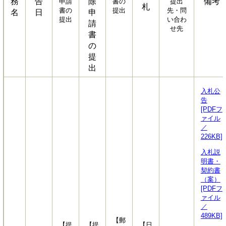
務
告
除
備考
申請
書の
提出
札
書の
提出
先・問
名
日
申
提出
い合わ
請
せ先
書
の
提
出
入札公
告
[PDFフ
ァイル
／
226KB]
入札説
明書・
契約書
（案）
[PDFフ
ァイル
／
489KB]
【郵
【提
【提
【日