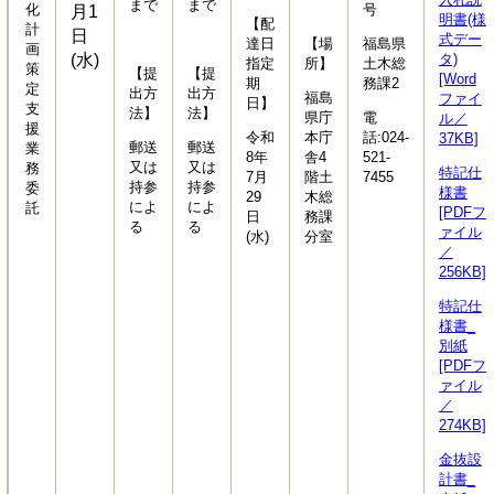
まで
まで
化
号
月1
明書(様
【配
計
日
式デー
達日
【場
福島県
画
(水)
タ)
指定
所】
土木総
策
【提
【提
[Word
期
務課2
定
出方
出方
福島
ファイ
日】
支
法】
法】
県庁
電
ル／
援
令和
本庁
話:024-
37KB]
郵送
郵送
業
8年
舎4
521-
又は
又は
務
特記仕
7月
階土
7455
持参
持参
委
様書
29
木総
によ
によ
託
[PDFフ
日
務課
る
る
ァイル
(水)
分室
／
256KB]
特記仕
様書_
別紙
[PDFフ
ァイル
／
274KB]
金抜設
計書_