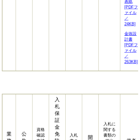
表紙
[PDFフ
ァイル
／
24KB]
金抜設
計書
[PDFフ
ァイル
／
263KB]
入
札
保
証
入札に
金
資格
関する
業
公
免
確認
入札
書類の
開