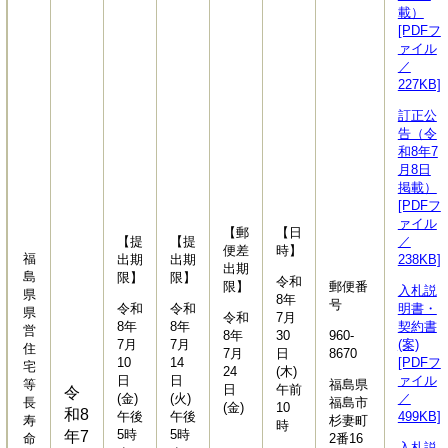
載）
[PDFフ
ァイル
／
227KB]
訂正公
告（令
和8年7
月8日
掲載）
[PDFフ
ァイル
【郵
【日
【提
【提
／
便差
時】
福
出期
出期
238KB]
出期
島
限】
限】
令和
限】
郵便番
入札説
県
8年
号
令和
令和
明書・
県
令和
7月
8年
8年
契約書
営
8年
30
960-
7月
7月
(案)
住
7月
日
8670
10
14
[PDFフ
宅
24
(木)
日
日
ァイル
等
福島県
日
午前
令
(金)
(火)
／
長
福島市
(金)
10
和8
午後
午後
499KB]
寿
杉妻町
時
5時
5時
年7
命
2番16
入札説