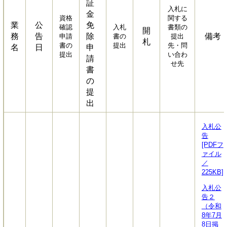
証
入札に
金
資格
関する
業
公
免
確認
入札
書類の
開
務
告
除
備考
申請
書の
提出
札
書の
提出
先・問
名
日
申
提出
い合わ
請
せ先
書
の
提
出
入札公
告
[PDFフ
ァイル
／
225KB]
入札公
告２
（令和
8年7月
8日掲