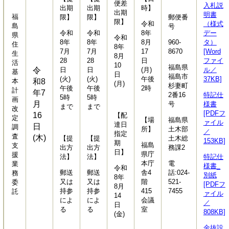
便差
入札説
出期
出期
時】
出期
明書
福
限】
限】
郵便番
限】
令和
（様式
島
号
令和
令和
8年
デー
県
令和
8年
8年
8月
960-
タ）
住
8年
7月
7月
17
8670
[Word
生
8月
28
28
日
ファイ
活
10
福島県
令
日
日
(月)
ル／
基
日
福島市
(火)
(火)
午後
37KB]
本
和8
(月)
杉妻町
午後
午後
2時
計
年7
2番16
特記仕
5時
5時
画
月
号
様書
まで
まで
改
[PDFフ
16
【配
定
【場
福島県
ァイル
達日
日
調
所】
土木部
／
指定
査
(木)
【提
【提
土木総
153KB]
期
福島
支
出方
出方
務課2
日】
県庁
援
法】
法】
特記仕
本庁
電
業
様書_
令和
郵送
郵送
舎4
話:024-
務
別紙
8年
又は
又は
階
521-
委
[PDFフ
8月
持参
持参
415
7455
託
ァイル
14
によ
によ
会議
／
日
る
る
室
808KB]
(金)
金抜設