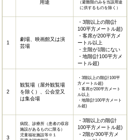
用途
（避難階のみを当該用途
に供するものを除く）
・3階以上の階(計
100平方メートル超)
・客席が200平方メ
劇場、映画館又は演
1
ートル以上
芸場
・主階が1階にない
・地階(計100平方メ
ートル超)
・3階以上の階(計100平
方メートル超)
観覧場（屋外観覧場
・客席が200平方メート
2
を除く）、公会堂又
ル以上
は集会場
・地階(計100平方メート
ル超)
・3階以上の階(計
病院、診療所（患者の収容
100平方メートル超)
施設があるものに限る）
・2階が300平方メ
児童福祉施設等※１
3