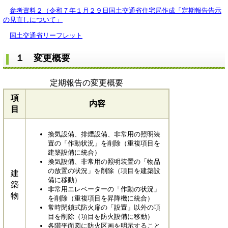
参考資料２（令和７年１月２９日国土交通省住宅局作成「定期報告告示
の見直しについて」
国土交通省リーフレット
１ 変更概要
定期報告の変更概要
項
内容
目
換気設備、排煙設備、非常用の照明装
置の「作動状況」を削除（重複項目を
建築設備に統合）
換気設備、非常用の照明装置の「物品
の放置の状況」を削除（項目を建築設
建
備に移動）
築
非常用エレベーターの「作動の状況」
物
を削除（重複項目を昇降機に統合）
常時閉鎖式防火扉の「設置」以外の項
目を削除（項目を防火設備に移動）
各階平面図に防火区画を明示すること