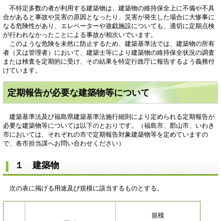
不特定多数の者が利用する建築物は、建築物の維持保全上に不備や不具
合があると事故や災害の原因となったり、災害が発生した場合に大惨事に
なる危険性があり、エレベーターや遊戯施設についても、適切に定期点検
が行われなかったことによる事故が相次いでいます。
このような危険を未然に防止するため、建築基準法では、建築物の所有
者（又は管理者）において、建築士等により建築物の維持保全状況の調査
または検査を定期的に受け、その結果を特定行政庁に報告するよう義務付
けています。
定期報告が必要な建築物等について
建築基準法及び福島県建築基準法施行細則により定められる定期報告が
必要な建築物等については以下のとおりです。（福島市、郡山市、いわき
市においては、それぞれの市で定期報告対象建築物等を定めていますの
で、各市担当課へお問い合わせください）
１ 建築物
次の表に掲げる用途及び規模に該当するものとする。
規模