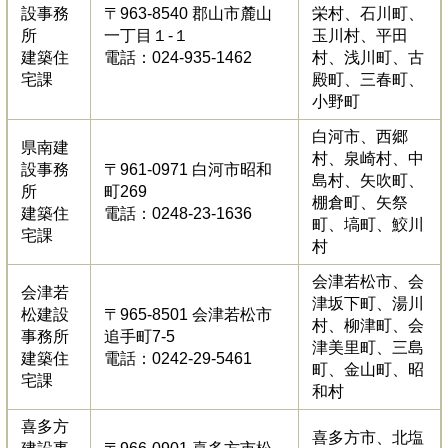
設事務
〒963-8540 郡山市麓山
栄村、石川町、
所
一丁目１-１
玉川村、平田
建築住
電話：024-935-1462
村、浅川町、古
宅課
殿町、三春町、
小野町
白河市、西郷
県南建
村、泉崎村、中
設事務
〒961-0971 白河市昭和
島村、矢吹町、
所
町269
棚倉町、矢祭
建築住
電話：0248-23-1636
町、塙町、鮫川
宅課
村
会津若松市、会
会津若
津坂下町、湯川
松建設
〒965-8501 会津若松市
村、柳津町、会
事務所
追手町7-5
津美里町、三島
建築住
電話：0242-29-5461
町、金山町、昭
宅課
和村
喜多方
喜多方市、北塩