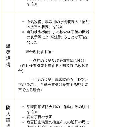
を追加
換気設備、非常用の照明装置の「物品
の放置の状況」を追加
自動検査機能による検査終了後の機器
の表示等により確認することが可能と
なった
建
築
※合理化する項目
設
・点灯の状況及び予備電源の性能
備
（自動検査機能を有する照明装置である場
合）
・照度の状況（非常時のみLEDラン
プが点灯し、自動検査機能を有する照明装
置である場合）
常時閉鎖式防火扉の「作動」等の項目
防
を追加
火
調査項目の修正
設
危害防止装置の検査を人の通行の用に
備