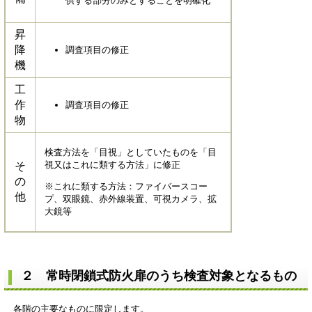
供する部分のみとすることを明確化
昇
降
調査項目の修正
機
工
作
調査項目の修正
物
検査方法を「目視」としていたものを「目
視又はこれに類する方法」に修正
そ
の
※これに類する方法：ファイバースコー
他
プ、双眼鏡、赤外線装置、可視カメラ、拡
大鏡等
２ 常時閉鎖式防火扉のうち検査対象となるもの
各階の主要なものに限定します。