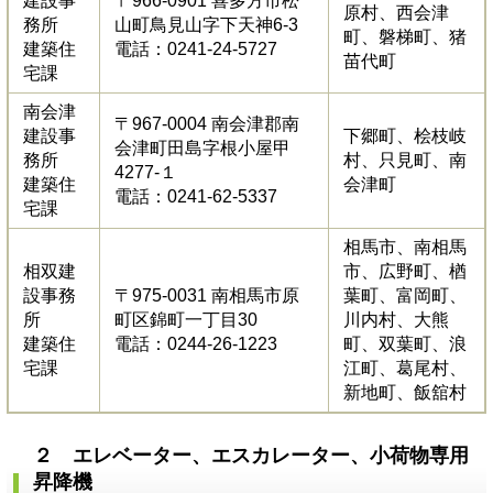
建設事
〒966-0901 喜多方市松
原村、西会津
務所
山町鳥見山字下天神6-3
町、磐梯町、猪
建築住
電話：0241-24-5727
苗代町
宅課
南会津
〒967-0004 南会津郡南
建設事
下郷町、桧枝岐
会津町田島字根小屋甲
務所
村、只見町、南
4277-１
建築住
会津町
電話：0241-62-5337
宅課
相馬市、南相馬
相双建
市、広野町、楢
設事務
〒975-0031 南相馬市原
葉町、富岡町、
所
町区錦町一丁目30
川内村、大熊
建築住
電話：0244-26-1223
町、双葉町、浪
宅課
江町、葛尾村、
新地町、飯舘村
２ エレベーター、エスカレーター、小荷物専用
昇降機