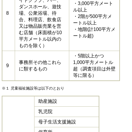
イトクラブ、バー、
・3,000平方メート
ダンスホール、遊技
ル以上
8
場、公衆浴場、待
・2階が500平方メ
合、料理店、飲食店
ートル以上
又は物品販売業を営
・地階(計100平方メ
む店舗（床面積が10
ートル超)
平方メートル以内の
ものを除く）
・5階以上かつ
事務所その他これら
1,000平方メートル
9
に類するもの
超（調査項目は外壁
等に限る）
※１ 児童福祉施設等は以下のとおり
助産施設
乳児院
母子生活支援施設