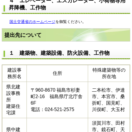
４ エレベーター、エスカレーター、小荷物専用
昇降機、工作物
国土交通省のホームページ
を御覧ください。
提出先について
１ 建築物、建築設備、防火設備、工作物
建設事
特殊建築物等の
住所
務所名
所在地
県北建
〒960-8670 福島市杉妻
二本松市、伊達
設事務
町2-16 福島県庁北庁舎
市、本宮市、桑
所
6F
折町、国見町、
建築住
電話：024-521-2575
川俣町、大玉村
宅課
須賀川市、田村
県中建
市、鏡石町、天