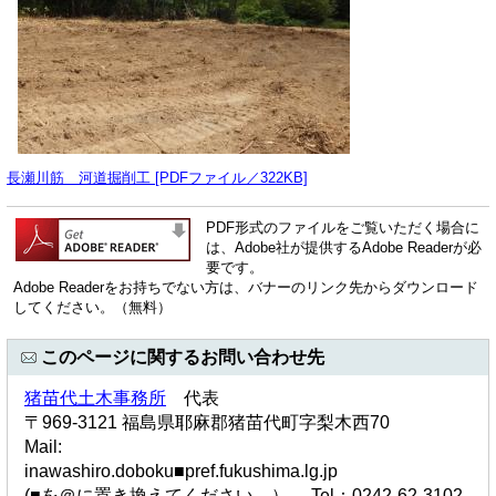
長瀬川筋 河道掘削工 [PDFファイル／322KB]
PDF形式のファイルをご覧いただく場合に
は、Adobe社が提供するAdobe Readerが必
要です。
Adobe Readerをお持ちでない方は、バナーのリンク先からダウンロード
してください。（無料）
このページに関するお問い合わせ先
猪苗代土木事務所
代表
〒969-3121 福島県耶麻郡猪苗代町字梨木西70
Mail:
inawashiro.doboku■pref.fukushima.lg.jp
(■を＠に置き換えてください。） Tel：0242-62-3102