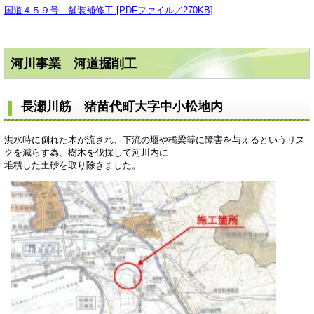
国道４５９号 舗装補修工 [PDFファイル／270KB]
河川事業 河道掘削工
長瀬川筋 猪苗代町大字中小松地内
洪水時に倒れた木が流され、下流の堰や橋梁等に障害を与えるというリス
クを減らす為、樹木を伐採して河川内に
堆積した土砂を取り除きました。