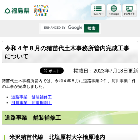
福島県
令和４年８月の猪苗代土木事務所管内完成工事
について
掲載日：2023年7月18日更新
猪苗代土木事務所管内では、令和４年８月に道路事業２件、河川事業１件
の工事が完成しました。
道路事業 舗装補修工
河川事業 河道掘削工
道路事業 舗装補修工
米沢猪苗代線 北塩原村大字檜原地内