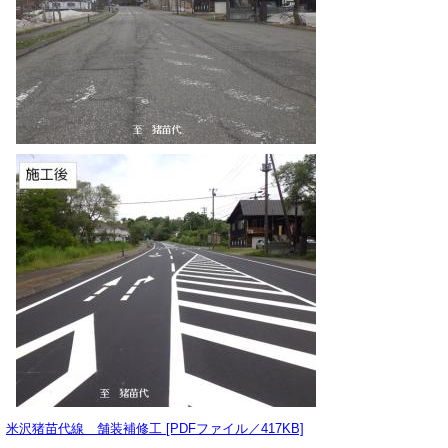
米沢猪苗代線 舗装補修工 [PDFファイル／417KB]