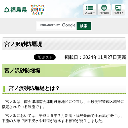
福島県
宮ノ沢砂防堰堤
掲載日：2024年11月27日更新
宮ノ沢砂防堰堤
宮ノ沢砂防堰堤とは？
宮ノ沢は、南会津郡南会津町丹藤地区に位置し、土砂災害警戒区域等に
指定されている渓流です。
宮ノ沢においては、平成１６年７月新潟・福島豪雨で土石流が発生し、
下流の人家で床下浸水や町道が冠水する被害が発生しました。