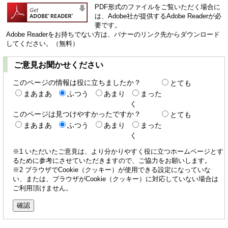
PDF形式のファイルをご覧いただく場合に
は、Adobe社が提供するAdobe Readerが必
要です。
Adobe Readerをお持ちでない方は、バナーのリンク先からダウンロード
してください。（無料）
ご意見お聞かせください
このページの情報は役に立ちましたか？
とても
まあまあ
ふつう
あまり
まった
く
このページは見つけやすかったですか？
とても
まあまあ
ふつう
あまり
まった
く
※1 いただいたご意見は、より分かりやすく役に立つホームページとす
るために参考にさせていただきますので、ご協力をお願いします。
※2 ブラウザでCookie（クッキー）が使用できる設定になっていな
い、または、ブラウザがCookie（クッキー）に対応していない場合は
ご利用頂けません。