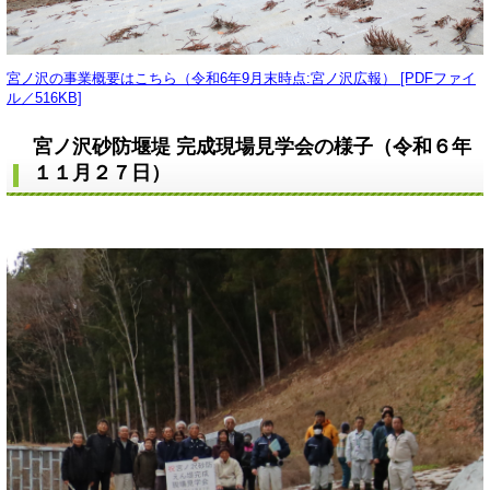
宮ノ沢の事業概要はこちら（令和6年9月末時点:宮ノ沢広報） [PDFファイ
ル／516KB]
宮ノ沢砂防堰堤 完成現場見学会の様子（令和６年
１１月２７日）