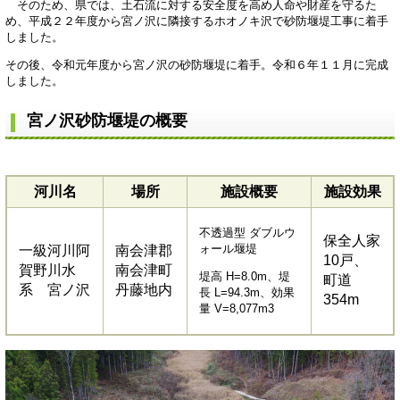
そのため、県では、土石流に対する安全度を高め人命や財産を守るた
め、平成２２年度から宮ノ沢に隣接するホオノキ沢で砂防堰堤工事に着手
しました。
その後、令和元年度から宮ノ沢の砂防堰堤に着手。令和６年１１月に完成
しました。
宮ノ沢砂防堰堤の概要
河川名
場所
施設概要
施設効果
不透過型 ダブルウ
保全人家
ォール堰堤
一級河川阿
南会津郡
10戸、
賀野川水
南会津町
堤高 H=8.0m、堤
町道
系 宮ノ沢
丹藤地内
長 L=94.3m、効果
354m
量 V=8,077m3