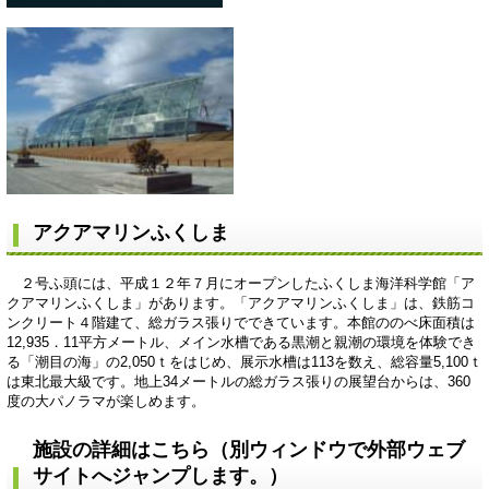
アクアマリンふくしま
２号ふ頭には、平成１２年７月にオープンしたふくしま海洋科学館「ア
クアマリンふくしま」があります。「アクアマリンふくしま」は、鉄筋コ
ンクリート４階建て、総ガラス張りでできています。本館ののべ床面積は
12,935．11平方メートル、メイン水槽である黒潮と親潮の環境を体験でき
る「潮目の海」の2,050ｔをはじめ、展示水槽は113を数え、総容量5,100ｔ
は東北最大級です。地上34メートルの総ガラス張りの展望台からは、360
度の大パノラマが楽しめます。
施設の詳細はこちら（別ウィンドウで外部ウェブ
サイトへジャンプします。）