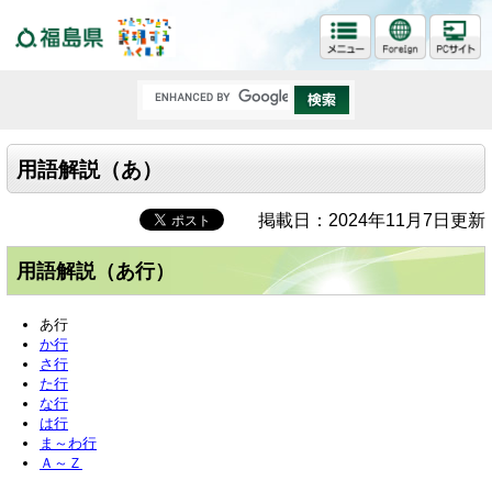
福島県
用語解説（あ）
掲載日：2024年11月7日更新
用語解説（あ行）
あ行
か行
さ行
た行
な行
は行
ま～わ行
Ａ～Ｚ