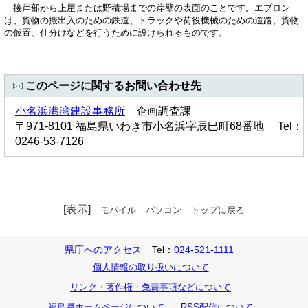
接岸部から上屋または野積場までの岸壁の表面のことです。エプロン
は、貨物の搬出入のための鉄道、トラックや荷役機械のための道路、貨物
の仮置、仕分けなどを行うために設けられるものです。
このページに関するお問い合わせ先
小名浜港湾建設事務所
企画調査課
〒971-8101 福島県いわき市小名浜字辰巳町68番地 Tel：
0246-53-7126
[表示]
モバイル
パソコン
トップに戻る
県庁へのアクセス
Tel：
024-521-1111
個人情報の取り扱いについて
リンク・著作権・免責事項などについて
福島県ホームページについて
RSS配信について