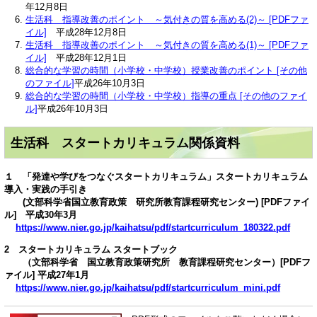
年12月8日
生活科 指導改善のポイント ～気付きの質を高める(2)～ [PDFファ
イル]
平成28年12月8日
生活科 指導改善のポイント ～気付きの質を高める(1)～ [PDFファ
イル]
平成28年12月1日
総合的な学習の時間（小学校・中学校）授業改善のポイント [その他
のファイル]
平成26年10月3日
総合的な学習の時間（小学校・中学校）指導の重点 [その他のファイ
ル]
平成26年10月3日
生活科 スタートカリキュラム関係資料
１ 「発達や学びをつなぐスタートカリキュラム」スタートカリキュラム
導入・実践の手引き
(文部科学省国立教育政策 研究所教育課程研究センター) [PDFファイ
ル] 平成30年3月
https://www.nier.go.jp/kaihatsu/pdf/startcurriculum_180322.pdf
2 スタートカリキュラム スタートブック
（文部科学省 国立教育政策研究所 教育課程研究センター）[PDFフ
ァイル] 平成27年1月
https://www.nier.go.jp/kaihatsu/pdf/startcurriculum_mini.pdf