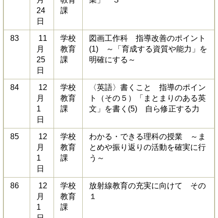
24
課
日
83
11
学校
図画工作科 指導改善のポイント
月
教育
(1) ～「育成する資質や能力」を
25
課
明確にする～
日
84
12
学校
〈英語〉書くこと 指導のポイン
月
教育
ト（その５）「まとまりのある英
1
課
文」を書く(5) 自ら修正する力
日
85
12
学校
わかる・できる理科の授業 ～ま
月
教育
とめや振り返りの活動を確実に行
1
課
う～
日
86
12
学校
放射線教育の充実に向けて その
月
教育
１
1
課
日