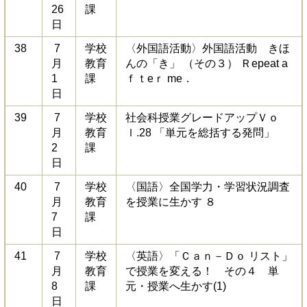
26
課
日
38
7
学校
〈外国語活動〉外国語活動 きほ
月
教育
んの「き」 （その３） Ｒepeat a
1
課
ｆｔeｒ me．
日
39
7
学校
社会科授業グレードアップＶｏ
月
教育
ｌ.28 「単元を総括する発問」
2
課
日
40
7
学校
〈国語〉全国学力・学習状況調査
月
教育
を授業に生かす ８
7
課
日
41
7
学校
〈英語〉「Ｃａｎ－Ｄｏ リスト」
月
教育
で授業を変える！ その４ 単
8
課
元・授業へ生かす(1)
日