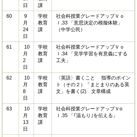
日
課
60
9
学校
社会科授業グレードアップＶｏ
月
教育
ｌ.33 「意思決定の模擬体験」
24
課
（中学公民）
日
61
10
学校
社会科授業グレードアップＶｏ
月
教育
ｌ.34 「見学学習を有意義にする
2
課
工夫」
日
62
10
学校
〈英語〉書くこと 指導のポイン
月
教育
ト（その２）「まとまりのある英
8
課
文」を書く(2) 文章構成
日
63
10
学校
社会科授業グレードアップＶo
月
教育
ｌ.35 「｢温もり｣を伝える」
13
課
日