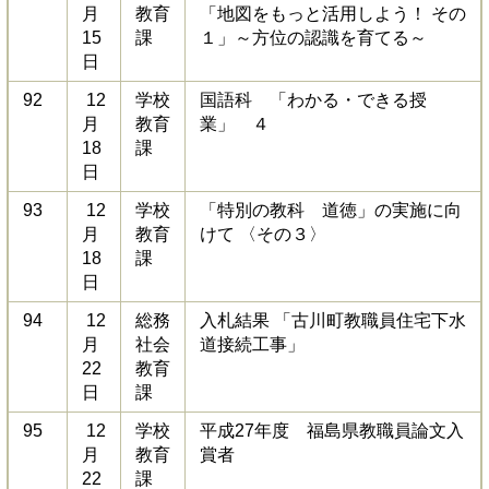
月
教育
「地図をもっと活用しよう！ その
15
課
１」～方位の認識を育てる～
日
92
12
学校
国語科 「わかる・できる授
月
教育
業」 ４
18
課
日
93
12
学校
「特別の教科 道徳」の実施に向
月
教育
けて 〈その３〉
18
課
日
94
12
総務
入札結果 「古川町教職員住宅下水
月
社会
道接続工事」
22
教育
日
課
95
12
学校
平成27年度 福島県教職員論文入
月
教育
賞者
22
課