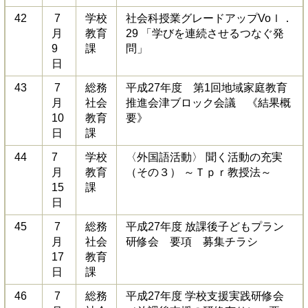
42
7
学校
社会科授業グレードアップVoｌ．
月
教育
29 「学びを連続させるつなぐ発
9
課
問」
日
43
7
総務
平成27年度 第1回地域家庭教育
月
社会
推進会津ブロック会議 《結果概
10
教育
要》
日
課
44
7
学校
〈外国語活動〉 聞く活動の充実
月
教育
（その３） ～Ｔｐｒ教授法～
15
課
日
45
7
総務
平成27年度 放課後子どもプラン
月
社会
研修会 要項 募集チラシ
17
教育
日
課
46
7
総務
平成27年度 学校支援実践研修会