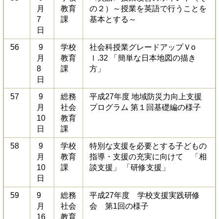
月
教育
の２）～授業を英語で行うことを
7
課
基本とする～
日
56
9
学校
社会科授業グレードアップＶo
月
教育
ｌ.32 「簡単な日本地図の描き
8
課
方」
日
57
9
総務
平成27年度 地域防災力向上支援
月
社会
プログラム 第１回基礎編の様子
10
教育
日
課
58
9
学校
特別な支援を必要とする子どもの
月
教育
指導・支援の充実に向けて 「相
10
課
談支援」 「研修支援」
日
59
9
総務
平成27年度 学校支援実践研修
月
社会
会 第1回の様子
16
教育