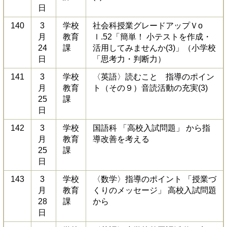
日
140
3
学校
社会科授業グレードアップＶo
月
教育
ｌ.52「簡単！ 小テストを作成・
24
課
活用してみませんか(3)」（小学校
日
「思考力・判断力）
141
3
学校
〈英語〉読むこと 指導のポイン
月
教育
ト（その９）音読活動の充実(3)
25
課
日
142
3
学校
国語科 「高校入試問題」 から指
月
教育
導改善を考える
25
課
日
143
3
学校
〈数学〉指導のポイント 「授業づ
月
教育
くりのメッセージ」 高校入試問題
28
課
から
日