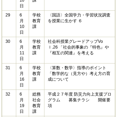
10
課
日
29
6
学校
〈国語〉全国学力・学習状況調査
月
教育
を授業に生かす ６
10
課
日
30
6
学校
社会科授業グレードアップVo
月
教育
ｌ.26 「社会的事象の『特色』や
11
課
『相互の関連』を考える
日
31
6
学校
〈算数・数学〉指導のポイント
月
教育
「数学的な（見方や）考え方の育
16
課
成について
日
32
6
総務
平成２７年度 防災力向上支援プロ
月
社会
グラム 募集チラシ 開催要
19
教育
項
日
課