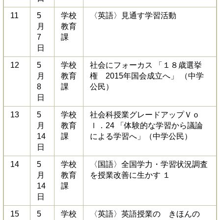
11
5
学校
〈英語〉見通す学習活動
月
教育
7
課
日
12
5
学校
社会にフォーカス 「１８歳選挙
月
教育
権 2015年国会成立へ」 （中学
8
課
公民）
日
13
5
学校
社会科授業グレードアップＶｏ
月
教育
ｌ．24 「体験的な学習から議論
14
課
による学習へ」（中学公民）
日
14
5
学校
〈国語〉全国学力・学習状況調査
月
教育
を授業改善に生かす １
14
課
日
15
5
学校
〈英語〉英語授業の きほんの