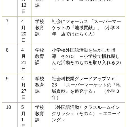
13
課
日
7
4
学校
社会にフォーカス 「スーパーマー
月
教育
ケットの『地域貢献』」（小学３
20
課
年 店ではたらく人）
日
8
4
学校
小学校外国語活動を生かした指
月
教育
導 その５ ～小学校で慣れ親し
21
課
んだ活動そのものを取り入れる(2)
日
～
9
4
学校
社会科授業グレードアップＶｏl．
月
教育
23 「スーパーマーケットの『地
27
課
域貢献』を追究する」 （小学３
日
年）
10
5
学校
〈外国語活動〉クラスルームイン
月
教育
グリッシュ（その４） ～エコーイ
1
課
ング～
日