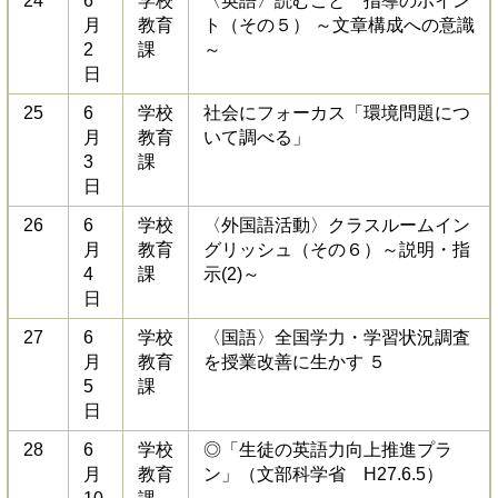
24
6
学校
〈英語〉読むこと 指導のポイン
月
教育
ト（その５） ～文章構成への意識
2
課
～
日
25
6
学校
社会にフォーカス「環境問題につ
月
教育
いて調べる」
3
課
日
26
6
学校
〈外国語活動〉クラスルームイン
月
教育
グリッシュ（その６）～説明・指
4
課
示(2)～
日
27
6
学校
〈国語〉全国学力・学習状況調査
月
教育
を授業改善に生かす ５
5
課
日
28
6
学校
◎「生徒の英語力向上推進プラ
月
教育
ン」（文部科学省 H27.6.5）