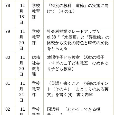
78
11
学校
「特別の教科 道徳」の実施に向
月
教育
けて 〈その１〉
18
課
日
79
11
学校
社会科授業グレードアップＶ
月
教育
ol.38「『水墨画』と『浮世絵』の
20
課
比較から文化の特色と時代の変化
日
をとらえる」
80
11
総務
放課後子ども教室 活動の様子
月
社会
（すぎのこ子ども教室
ひめさゆ
20
教育
り子ども教室）
日
課
81
11
学校
〈英語〉書くこと 指導のポイン
月
教育
ト（その４）「まとまりのある英
24
課
文」を書く(4) 書く内容
日
82
11
学校
国語科 「わかる・できる授
月
教育
業」 ３