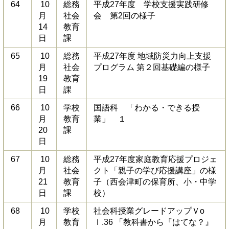
64
10
総務
平成27年度 学校支援実践研修
月
社会
会 第2回の様子
14
教育
日
課
65
10
総務
平成27年度 地域防災力向上支援
月
社会
プログラム 第２回基礎編の様子
19
教育
日
課
66
10
学校
国語科 「わかる・できる授
月
教育
業」 １
20
課
日
67
10
総務
平成27年度家庭教育応援プロジェ
月
社会
クト「親子の学び応援講座」の様
21
教育
子（西会津町の保育所、小・中学
日
課
校）
68
10
学校
社会科授業グレードアップＶo
月
教育
ｌ.36 「教科書から『はてな？』