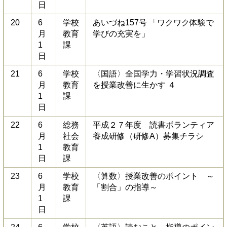
日
20
6
学校
あいづね157号 「ワクワク体験で
月
教育
学びの充実を」
1
課
日
21
6
学校
〈国語〉全国学力・学習状況調査
月
教育
を授業改善に生かす ４
1
課
日
22
6
総務
平成２７年度 読書ボランティア
月
社会
養成研修（研修A）募集チラシ
1
教育
日
課
23
6
学校
〈算数〉授業改善のポイント ～
月
教育
「割合」の指導～
1
課
日