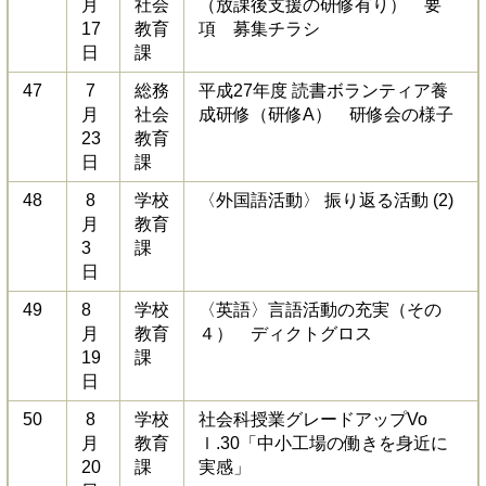
月
社会
（放課後支援の研修有り） 要
17
教育
項 募集チラシ
日
課
47
7
総務
平成27年度 読書ボランティア養
月
社会
成研修（研修A） 研修会の様子
23
教育
日
課
48
8
学校
〈外国語活動〉 振り返る活動 (2)
月
教育
3
課
日
49
8
学校
〈英語〉言語活動の充実（その
月
教育
４） ディクトグロス
19
課
日
50
8
学校
社会科授業グレードアップVo
月
教育
ｌ.30「中小工場の働きを身近に
20
課
実感」