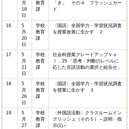
月
教育
「き」 その４ フラッシュカー
18
課
ド
日
16
5
学校
〈国語〉全国学力・学習状況調査
月
教育
を授業改善に生かす ２
20
課
日
17
5
学校
社会科授業グレードアップＶｏ
月
教育
ｌ．25 「思考・判断のレベルに
21
課
応じた言語活動の選択と組合せ」
日
18
5
学校
〈国語〉全国学力・学習状況調査
月
教育
を授業に生かす ３
26
課
日
19
5
学校
〈外国語活動〉クラスルームイン
月
教育
グリッシュ（その５）～説明・指
27
課
示(1)～