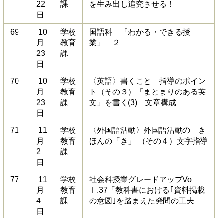
22
課
を生み出し追究させる！
日
69
10
学校
国語科 「わかる・できる授
月
教育
業」 ２
23
課
日
70
10
学校
〈英語〉書くこと 指導のポイン
月
教育
ト（その３）「まとまりのある英
23
課
文」を書く(3) 文章構成
日
71
11
学校
〈外国語活動〉外国語活動の き
月
教育
ほんの「き」 （その４）文字指導
2
課
日
77
11
学校
社会科授業グレードアップVo
月
教育
ｌ.37「教科書における｢資料掲載
4
課
の意図｣を踏まえた発問の工夫
日