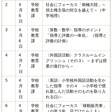
2
4
学校
社会にフォーカス「南極大陸」～
月
教育
領土権主張の対立を越えて～（中
6
課
学地理）
日
3
4
学校
〈算数・数学〉指導のポイント
月
教育
「指導と評価の一体化」 （指導と
6
課
評価の計画）
日
4
4
学校
〈外国語活動〉クラスルームイン
月
教育
グリッシュ（その３） ～まずは授
7
課
業の進行から～
日
5
4
学校
〈英語〉小学校外国語活動を生か
月
教育
した指導 その４ ～小学校で慣
8
課
れ親しんだ活動そのものを取り入
日
れる(1)～
6
4
学校
社会にフォーカス 「移動販売車」
月
教育
（小学３年 店ではたらく人）