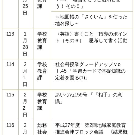
25
課
う！ その５」
日
～地図帳の「さくいん」を使った
地名探し～
113
1
学校
〈英語〉書くこと 指導のポイン
月
教育
ト（その６） 思考して書く活動
28
課
日
114
2
学校
社会科授業グレードアップＶo
月
教育
ｌ.45 「学習カードで基礎知識の
1
課
定着を図る(1)」
日
115
2
学校
あいづね159号 「『相手』の意
月
教育
識」
2
課
日
116
2
総務
平成27年度 第2回地域家庭教育
月
社会
推進会津ブロック会議 《結果概