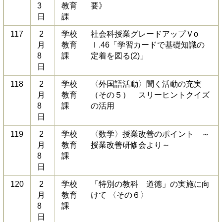
3
教育
要》
日
課
117
2
学校
社会科授業グレードアップＶo
月
教育
ｌ.46「学習カードで基礎知識の
8
課
定着を図る(2)」
日
118
2
学校
〈外国語活動〉聞く活動の充実
月
教育
（その５） スリーヒントクイズ
8
課
の活用
日
119
2
学校
〈数学〉授業改善のポイント ～
月
教育
授業改善研修会より～
8
課
日
120
2
学校
「特別の教科 道徳」の実施に向
月
教育
けて 〈その６〉
8
課
日