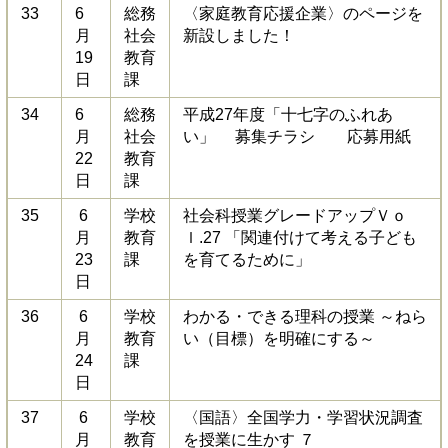
33
6
総務
〈家庭教育応援企業〉のページを
月
社会
新設しました！
19
教育
日
課
34
6
総務
平成27年度「十七字のふれあ
月
社会
い」
募集チラシ
応募用紙
22
教育
日
課
35
6
学校
社会科授業グレードアップＶｏ
月
教育
ｌ.27 「関連付けて考える子ども
23
課
を育てるために」
日
36
6
学校
わかる・できる理科の授業 ～ねら
月
教育
い（目標）を明確にする～
24
課
日
37
6
学校
〈国語〉全国学力・学習状況調査
月
教育
を授業に生かす ７