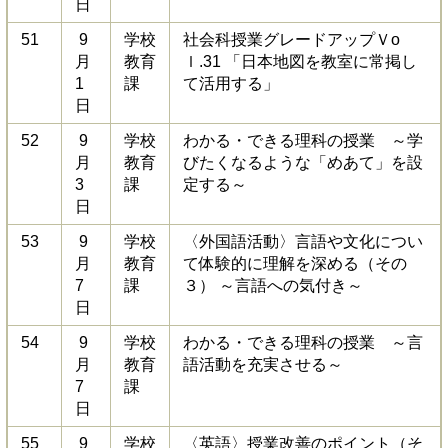
日
51
9
学校
社会科授業グレードアップＶo
月
教育
ｌ.31 「日本地図を教室に常掲し
1
課
て活用する」
日
52
9
学校
わかる・できる理科の授業 ～学
月
教育
びたくなるような「めあて」を設
3
課
定する～
日
53
9
学校
〈外国語活動〉言語や文化につい
月
教育
て体験的に理解を深める（その
7
課
３） ～言語への気付き～
日
54
9
学校
わかる・できる理科の授業 ～言
月
教育
語活動を充実させる～
7
課
日
55
9
学校
〈英語〉授業改善のポイント（そ