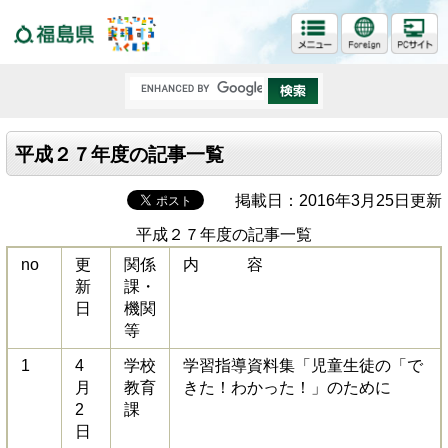
福島県
平成２７年度の記事一覧
掲載日：2016年3月25日更新
平成２７年度の記事一覧
no
更
関係
内 容
新
課・
日
機関
等
1
4
学校
学習指導資料集「児童生徒の「で
月
教育
きた！わかった！」のために
2
課
日