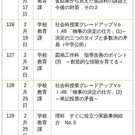
月
教育
査結果から見えた英語科の課題と
17
課
今後の対策 その２
日
126
2
学校
社会科授業グレードアップＶo
月
教育
ｌ.48 「物事の決定の仕方」(1)～
19
課
決定の三つのタイプと多数決の矛
日
盾（中学公民）
127
2
学校
図画工作科 指導改善のポイント
月
教育
(3) ～創造的な技能を育てる～
24
課
日
128
2
学校
社会科授業グレードアップＶo
月
教育
ｌ.49 「物事の決定の仕方」(2)
25
課
～単記投票の矛盾～
日
129
2
学校
理科 すぐに役立つ実践事例紹
月
教育
介 No.５
25
課