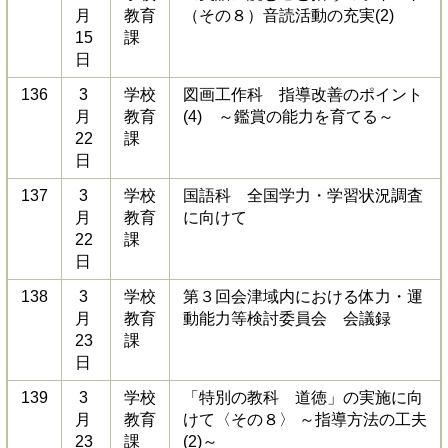
月
教育
（その８）音読活動の充実(2)
15
課
日
136
3
学校
図画工作科 指導改善のポイント
月
教育
(4) ～鑑賞の能力を育てる～
22
課
日
137
3
学校
国語科 全国学力・学習状況調査
月
教育
に向けて
22
課
日
138
3
学校
第３回会津域内における体力・運
月
教育
動能力等検討委員会 会議録
23
課
日
139
3
学校
「特別の教科 道徳」の実施に向
月
教育
けて〈その８〉 ～指導方法の工夫
23
課
(2)～