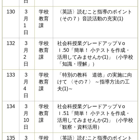
日
130
3
学校
〈英語〉読むこと指導のポイント
月
教育
（その７）音読活動の充実(1)
1
課
日
132
3
学校
社会科授業グレードアップＶo
月
教育
ｌ.50「簡単！ 小テストを作成・
2
課
活用してみませんか(1)」（小学校
日
「知識・理解」）
133
3
学校
「特別の教科 道徳」の実施に向
月
教育
けて 〈その７〉 ～指導方法の工
4
課
夫(1)～
日
134
3
学校
社会科授業グレードアップＶo
月
教育
ｌ.51「簡単！ 小テストを作成・
10
課
活用してみませんか(2)」（小学校
日
「観察・資料活用）
135
3
学校
〈英語〉読むこと指導のポイント