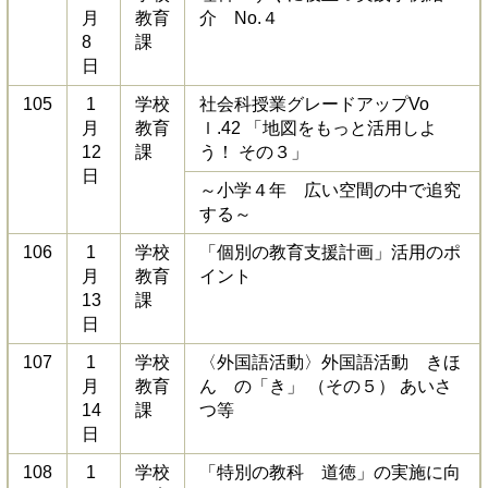
月
教育
介 No.４
8
課
日
105
1
学校
社会科授業グレードアップVo
月
教育
ｌ.42 「地図をもっと活用しよ
12
課
う！ その３」
日
～小学４年 広い空間の中で追究
する～
106
1
学校
「個別の教育支援計画」活用のポ
月
教育
イント
13
課
日
107
1
学校
〈外国語活動〉外国語活動 きほ
月
教育
ん の「き」 （その５） あいさ
14
課
つ等
日
108
1
学校
「特別の教科 道徳」の実施に向