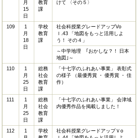
月
教育
けて 〈その５〉
15
課
日
109
1
学校
社会科授業グレードアップVo
月
教育
ｌ.43 「地図をもっと活用しよ
18
課
う！ その４」
日
～中学地理 ｢おかしな？！ 日本
地図｣～
110
1
総務
「十七字のふれあい事業」 表彰式
月
社会
の様子 （最優秀賞 ・ 優秀賞 ・ 佳
25
教育
作）
日
課
111
1
総務
「十七字のふれあい事業」 会津域
月
社会
内優秀作品を掲載しました！
25
教育
日
課
112
1
学校
社会科授業グレードアップＶo
月
教育
ｌ.44 「地図をもっと活用しよ