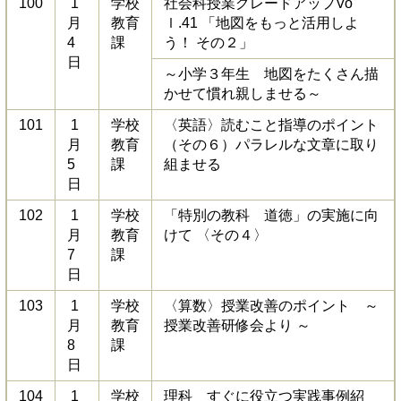
100
1
学校
社会科授業グレードアップVo
月
教育
ｌ.41 「地図をもっと活用しよ
4
課
う！ その２」
日
～小学３年生 地図をたくさん描
かせて慣れ親しませる～
101
1
学校
〈英語〉読むこと指導のポイント
月
教育
（その６）パラレルな文章に取り
5
課
組ませる
日
102
1
学校
「特別の教科 道徳」の実施に向
月
教育
けて 〈その４〉
7
課
日
103
1
学校
〈算数〉授業改善のポイント ～
月
教育
授業改善研修会より ～
8
課
日
104
1
学校
理科 すぐに役立つ実践事例紹