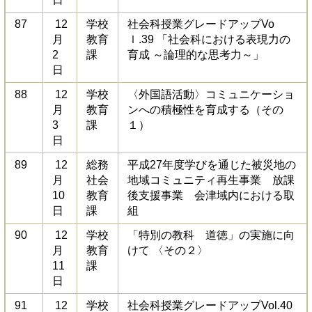
87
12
学校
社会科授業グレードアップVo
月
教育
ｌ.39 「社会科における表現力の
2
課
育成 ～論理的な思考力～」
日
88
12
学校
〈外国語活動〉コミュニケーショ
月
教育
ンへの積極性を育成する（その
3
課
１）
日
89
12
総務
平成27年度学びを通じた被災地の
月
社会
地域コミュニティ再生事業 放課
10
教育
後支援事業 会津域内における取
日
課
組
90
12
学校
「特別の教科 道徳」の実施に向
月
教育
けて 〈その２〉
11
課
日
91
12
学校
社会科授業グレードアップVol.40