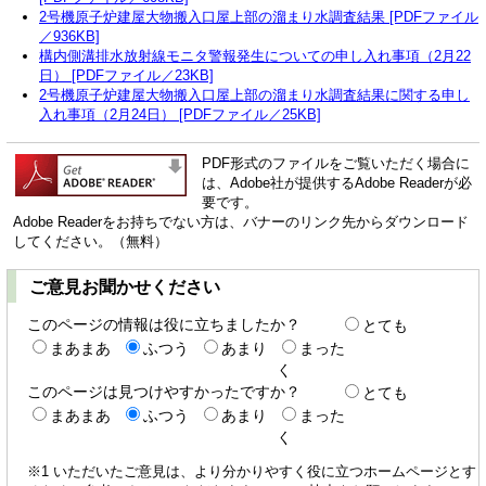
2号機原子炉建屋大物搬入口屋上部の溜まり水調査結果 [PDFファイル
／936KB]
構内側溝排水放射線モニタ警報発生についての申し入れ事項（2月22
日） [PDFファイル／23KB]
2号機原子炉建屋大物搬入口屋上部の溜まり水調査結果に関する申し
入れ事項（2月24日） [PDFファイル／25KB]
PDF形式のファイルをご覧いただく場合に
は、Adobe社が提供するAdobe Readerが必
要です。
Adobe Readerをお持ちでない方は、バナーのリンク先からダウンロード
してください。（無料）
ご意見お聞かせください
このページの情報は役に立ちましたか？
とても
まあまあ
ふつう
あまり
まった
く
このページは見つけやすかったですか？
とても
まあまあ
ふつう
あまり
まった
く
※1 いただいたご意見は、より分かりやすく役に立つホームページとす