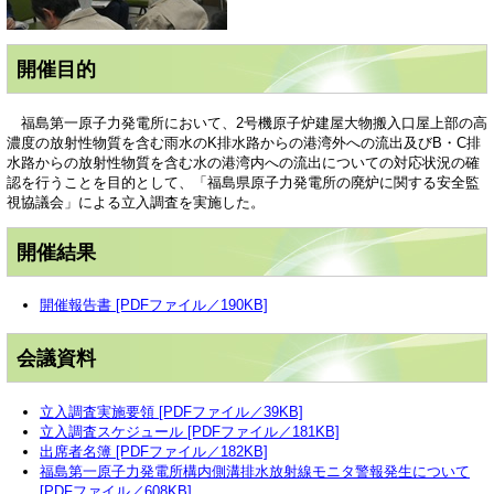
開催目的
福島第一原子力発電所において、2号機原子炉建屋大物搬入口屋上部の高
濃度の放射性物質を含む雨水のK排水路からの港湾外への流出及びB・C排
水路からの放射性物質を含む水の港湾内への流出についての対応状況の確
認を行うことを目的として、「福島県原子力発電所の廃炉に関する安全監
視協議会」による立入調査を実施した。
開催結果
開催報告書 [PDFファイル／190KB]
会議資料
立入調査実施要領 [PDFファイル／39KB]
立入調査スケジュール [PDFファイル／181KB]
出席者名簿 [PDFファイル／182KB]
福島第一原子力発電所構内側溝排水放射線モニタ警報発生について
[PDFファイル／608KB]