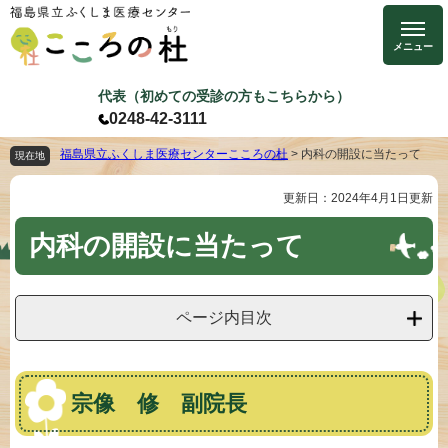
ペ
メ
ー
ニ
ジ
ュ
の
ー
代表（初めての受診の方もこちらから）
先
を
0248-42-3111
頭
飛
で
ば
福島県立ふくしま医療センターこころの杜
>
内科の開設に当たって
現在地
す
し
更新日：2024年4月1日更新
本
。
て
文
本
内科の開設に当たって
文
へ
ページ内目次
宗像 修 副院長