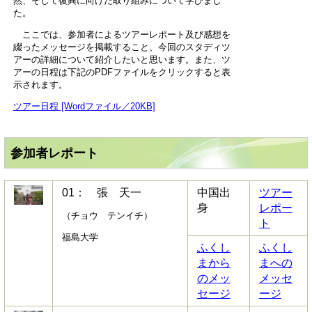
然、そして復興に向けた取り組みについて学びまし
た。
ここでは、参加者によるツアーレポート及び感想を
綴ったメッセージを掲載すること、今回のスタディツ
アーの詳細について紹介したいと思います。また、ツ
アーの日程は下記のPDFファイルをクリックすると表
示されます。
ツアー日程 [Wordファイル／20KB]
参加者レポート
01： 張 天一
中国出
ツアー
身
レポー
（チョウ テンイチ）
ト
福島大学
ふくし
ふくし
まから
まへの
のメッ
メッセ
セージ
ージ