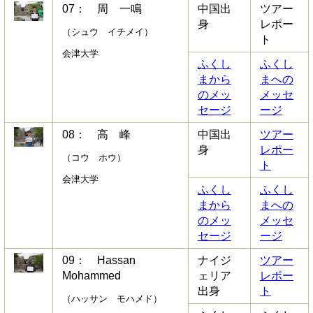
07： 周 一鳴
中国出
ツアー
身
レポー
（シュウ イチメイ）
ト
会津大学
ふくし
ふくし
まから
まへの
のメッ
メッセ
セージ
ージ
08： 高 峰
中国出
ツアー
身
レポー
（コウ ホウ）
ト
会津大学
ふくし
ふくし
まから
まへの
のメッ
メッセ
セージ
ージ
09： Hassan
ナイジ
ツアー
Mohammed
ェリア
レポー
出身
ト
（ハッサン モハメド）