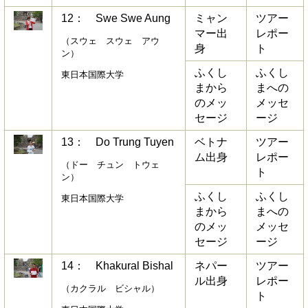
12： Swe Swe Aung
ミャン
ツアー
マー出
レポー
（スウェ スウェ アウ
身
ト
ン）
ふくし
ふくし
東日本国際大学
まから
まへの
のメッ
メッセ
セージ
ージ
13： Do Trung Tuyen
ベトナ
ツアー
ム出身
レポー
（ドー チュン トウェ
ト
ン）
ふくし
ふくし
東日本国際大学
まから
まへの
のメッ
メッセ
セージ
ージ
14： Khakural Bishal
ネパー
ツアー
ル出身
レポー
（カクラル ビシャル）
ト