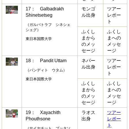
17： Galbadrakh
モンゴ
ツアー
Shinetsetseg
ル出身
レポー
ト
（ガルバトラフ シネシェ
シェグ）
ふくし
ふくし
まから
まへの
東日本国際大学
のメッ
メッセ
セージ
ージ
18： Pandit Uttam
ネパー
ツアー
ル出身
レポー
（パンディト ウタム）
ト
東日本国際大学
ふくし
ふくし
まから
まへの
のメッ
メッセ
セージ
ージ
19： Xayachith
ラオス
ツアー
Phouthsone
出身
レポー
ト
（サイヤチット プッタソ