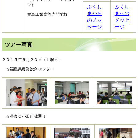
ン）
ふくし
ふくし
まから
まへの
福島工業高等専門学校
のメッ
メッセ
セージ
ージ
ツアー写真
２０１５年６月２０日（土曜日）
☆福島県農業総合センター
☆昼食＆小田付蔵通り