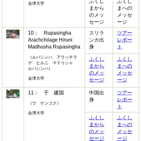
ふくし
ふくし
会津大学
まから
まへの
のメッ
メッセ
セージ
ージ
10： Rupasingha
スリラ
ツアー
Arachchilage Hiruni
ンカ出
レポー
Madhusha Rupasingha
身
ト
（ルパシンハ アラッチラ
ふくし
ふくし
ゲ ヒルニ マドゥシャ
まから
まへの
ルパシンハ）
のメッ
メッセ
会津大学
セージ
ージ
11： 于 建国
中国出
ツアー
身
レポー
（ウ ケンコク）
ト
会津大学
ふくし
ふくし
まから
まへの
のメッ
メッセ
セージ
ージ