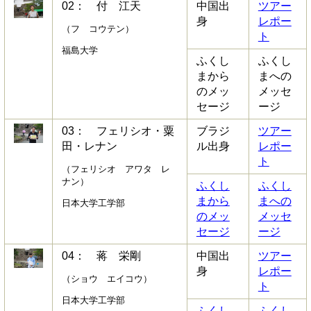
02： 付 江天
中国出
ツアー
身
レポー
（フ コウテン）
ト
福島大学
ふくし
ふくし
まから
まへの
のメッ
メッセ
セージ
ージ
03： フェリシオ・粟
ブラジ
ツアー
田・レナン
ル出身
レポー
ト
（フェリシオ アワタ レ
ナン）
ふくし
ふくし
まから
まへの
日本大学工学部
のメッ
メッセ
セージ
ージ
04： 蒋 栄剛
中国出
ツアー
身
レポー
（ショウ エイコウ）
ト
日本大学工学部
ふくし
ふくし