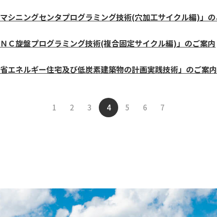
マシニングセンタプログラミング技術(穴加工サイクル編)」の
ＮＣ旋盤プログラミング技術(複合固定サイクル編)」のご案内
省エネルギー住宅及び低炭素建築物の計画実践技術」のご案内
1
2
3
4
5
6
7