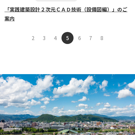
「実践建築設計２次元ＣＡＤ技術（設備図編）」のご
案内
2
3
4
5
6
7
8