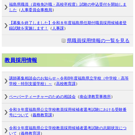
福島県職員（資格免許職・高校卒程度）試験の申込受付を開始しま
した
（
人事委員会事務局
）
【募集を終了しました】令和８年度福島県任期付職員採用候補者登
録試験を実施します！
（
人事課
）
県職員採用情報の一覧を見る
教員採用情報
講師募集相談会のお知らせ～令和8年度福島県立学校（中学校・高等
学校・特別支援学校）～
（
高校教育課
）
ペーパーティーチャーのための相談会
（
南会津教育事務所
）
令和９年度福島県公立学校教員採用候補者選考試験における受験番
号について
（
義務教育課
）
令和９年度福島県公立学校教員採用候補者選考試験の志願状況につ
いて
（
義務教育課
）