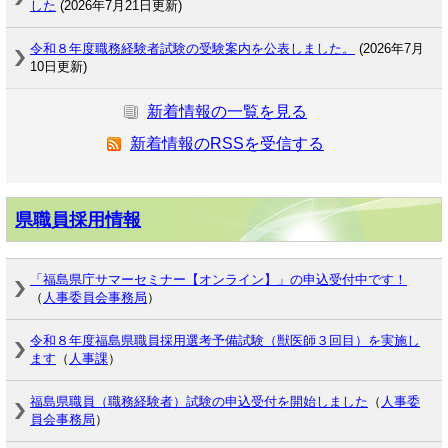
した
(2026年7月21日更新)
令和８年度職務経験者試験の受験案内を公表しました。
(2026年7月
10日更新)
新着情報の一覧を見る
新着情報のRSSを受信する
県職員採用情報
「福島県庁サマーセミナー【オンライン】」の申込受付中です！
（
人事委員会事務局
）
令和８年度福島県職員採用選考予備試験（獣医師３回目）を実施し
ます
（
人事課
）
福島県職員（職務経験者）試験の申込受付を開始しました
（
人事委
員会事務局
）