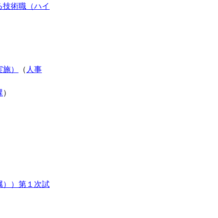
る技術職（ハイ
実施）
（
人事
課
）
属））第１次試