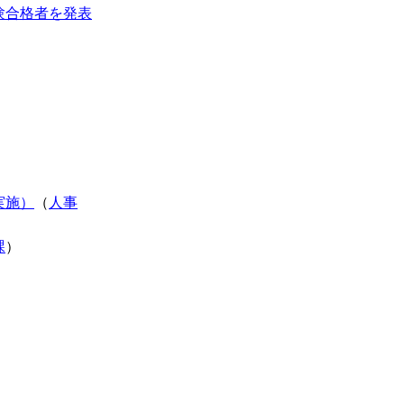
験合格者を発表
実施）
（
人事
課
）