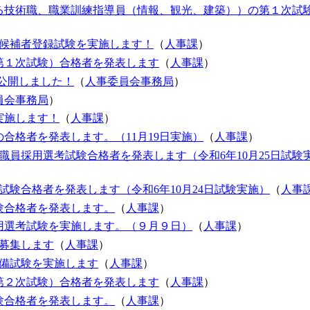
る技術職、職業訓練指導員（情報、観光、建築））の第１次試
用候補者登録試験を実施します！
（
人事課
）
第１次試験）合格者を発表します
（
人事課
）
を公開しました！
（
人事委員会事務局
）
員会事務局
）
実施します！
（
人事課
）
合格者を発表します。（11月19日実施）
（
人事課
）
職員採用選考試験合格者を発表します（令和6年10月25日試験
験合格者を発表します（令和6年10月24日試験実施）
（
人事
験合格者を発表します。
（
人事課
）
用選考試験を実施します。（９月９日）
（
人事課
）
募集します
（
人事課
）
予備試験を実施します
（
人事課
）
第２次試験）合格者を発表します
（
人事課
）
験合格者を発表します。
（
人事課
）