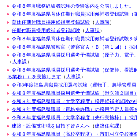
令和８年度職務経験者試験の受験案内を公表しました。
令和８年度福島県育休任期付職員採用候補者登録試験（
育休任期付職員採用候補者登録試験
（
人事課
）
任期付職員採用候補者登録試験
（
人事課
）
令和８年度福島県育休任期付職員採用候補者登録試験を
令和８年度福島県警察官（警察官Ａ・Ｂ（第１回））採
令和８年度福島県職員採用選考予備試験（原子力、電子
（
人事課
）
令和８年度福島県職員採用選考予備試験（保健師、看護
る業務））を実施します
（
人事課
）
令和8年度福島県職員採用選考試験（運転手、農場管理員
令和８年度福島県職員採用選考予備試験（獣医師２回目
令和８年度福島県職員（大学卒程度）採用候補者試験の
令和８年度福島県職員（資格免許職）の採用予定人員等
令和８年度福島県職員（大学卒程度（先行実施枠））採
建築・設備技術職を目指す皆さんへ
（
建築住宅課
）
令和８年度福島県職員（高校卒程度）・市町村立学校事務