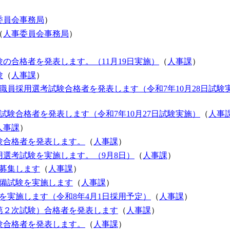
委員会事務局
）
（
人事委員会事務局
）
の合格者を発表します。（11月19日実施）
（
人事課
）
験
（
人事課
）
職員採用選考試験合格者を発表します（令和7年10月28日試験
験合格者を発表します（令和7年10月27日試験実施）
（
人事
人事課
）
験合格者を発表します。
（
人事課
）
選考試験を実施します。（9月8日）
（
人事課
）
募集します
（
人事課
）
予備試験を実施します
（
人事課
）
を実施します（令和8年4月1日採用予定）
（
人事課
）
第２次試験）合格者を発表します
（
人事課
）
験合格者を発表します。
（
人事課
）