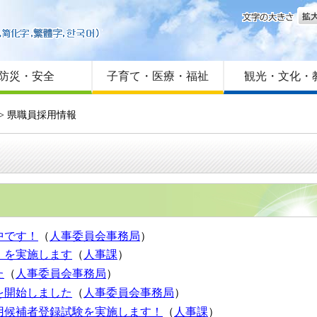
文字
はじめての方へ
Foreign language
サイトマップ
防災・安全
子育て・医療・福祉
観光・文化・
> 県職員採用情報
中です！
（
人事委員会事務局
）
）を実施します
（
人事課
）
た
（
人事委員会事務局
）
を開始しました
（
人事委員会事務局
）
用候補者登録試験を実施します！
（
人事課
）