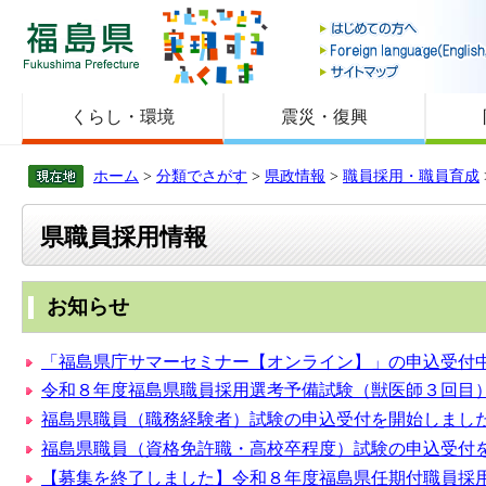
福島県
くらし・環境
震災・復興
ホーム
>
分類でさがす
>
県政情報
>
職員採用・職員育成
県職員採用情報
お知らせ
「福島県庁サマーセミナー【オンライン】」の申込受付
令和８年度福島県職員採用選考予備試験（獣医師３回目
福島県職員（職務経験者）試験の申込受付を開始しまし
福島県職員（資格免許職・高校卒程度）試験の申込受付
【募集を終了しました】令和８年度福島県任期付職員採