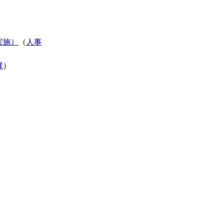
実施）
（
人事
課
）