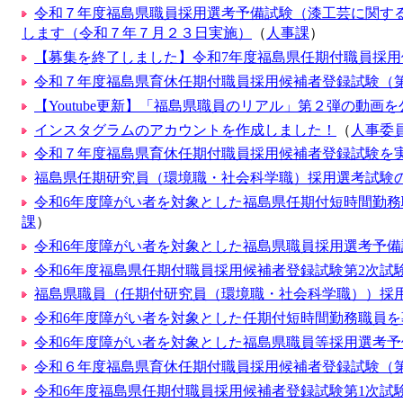
令和７年度福島県職員採用選考予備試験（漆工芸に関す
します（令和７年７月２３日実施）
（
人事課
）
【募集を終了しました】令和7年度福島県任期付職員採
令和７年度福島県育休任期付職員採用候補者登録試験（
【Youtube更新】「福島県職員のリアル」第２弾の動画
インスタグラムのアカウントを作成しました！
（
人事委
令和７年度福島県育休任期付職員採用候補者登録試験を
福島県任期研究員（環境職・社会科学職）採用選考試験の
令和6年度障がい者を対象とした福島県任期付短時間勤務
課
）
令和6年度障がい者を対象とした福島県職員採用選考予備試
令和6年度福島県任期付職員採用候補者登録試験第2次試
福島県職員（任期付研究員（環境職・社会科学職））採
令和6年度障がい者を対象とした任期付短時間勤務職員を
令和6年度障がい者を対象とした福島県職員等採用選考
令和６年度福島県育休任期付職員採用候補者登録試験（
令和6年度福島県任期付職員採用候補者登録試験第1次試