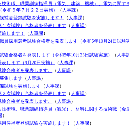
る技術職、職業訓練指導員（電気、建築、機械）、電気に関す
（令和６年７月２２日実施）
（
人事課
）
用候補者登録試験を実施します！
（
人事課
）
第１次試験）合格者を発表します
（
人事課
）
実施します！
（
人事課
）
職員採用選考試験合格者を発表します（令和5年10月24日試験
験合格者を発表します（令和5年10月23日試験実施）
（
人事
表します（9月20日実施）
（
人事課
）
試験合格者を発表します。
（
人事課
）
募集します
（
人事課
）
予備試験を実施します
（
人事課
）
第２次試験）合格者を発表します
（
人事課
）
試験合格者を発表します。
（
人事課
）
る技術職、職業訓練指導員（観光）、材料に関する技術職（金
課
）
採用候補者登録試験を実施します！
（
人事課
）