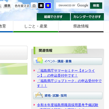
の大きさ
色を変える
組織でさがす
カ
教育
しごと・産業
県政情報
関
「福島県庁サマーセミナー【オンライ
ン】」の申込受付中です！
「福島県庁ジョブトーク」の申込受付中で
す！！
令和８年度福島県職員採用選考予備試験