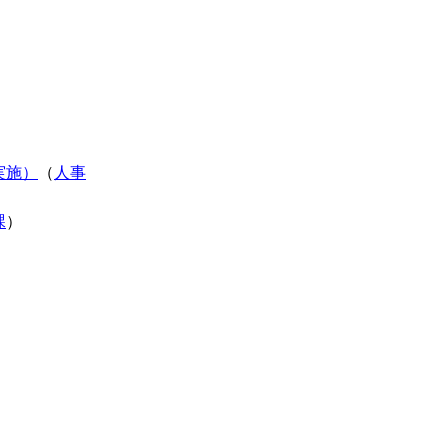
実施）
（
人事
課
）