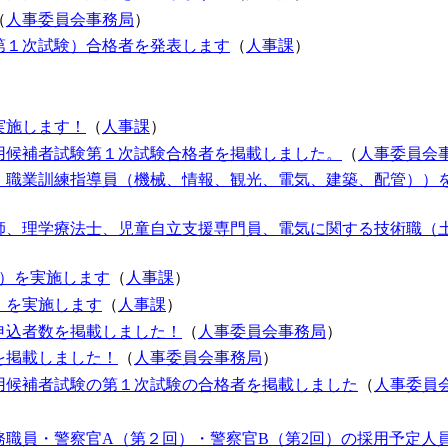
（
人事委員会事務局
）
第１次試験）合格者を発表します
（
人事課
）
実施します！
（
人事課
）
用候補者試験第１次試験合格者を掲載しました。
（
人事委員会
、職業訓練指導員（機械、情報、観光、電気、建築、配管））
師、理学療法士、児童自立支援専門員、電気に関する技術職（
）を実施します
（
人事課
）
）を実施します
（
人事課
）
申込者数を掲載しました！
（
人事委員会事務局
）
を掲載しました！
（
人事委員会事務局
）
用候補者試験の第１次試験の合格者を掲載しました
（
人事委員
職員・警察官A（第２回）・警察官B（第2回）の採用予定人