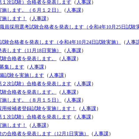
第１次試験）合格者を発表します
（
人事課
）
実施します。（６月１２日）
（
人事課
）
実施します！
（
人事課
）
職員採用選考試験合格者を発表します（令和4年10月25日試験
験合格者を発表します（令和4年10月24日試験実施）
（
人事
表します（11月18日実施）
（
人事課
）
試験合格者を発表します。
（
人事課
）
募集します
（
人事課
）
予備試験を実施します
（
人事課
）
第２次試験）合格者を発表します
（
人事課
）
試験合格者を発表します。
（
人事課
）
実施します。（８月１５日）
（
人事課
）
採用候補者登録試験を実施します！
（
人事課
）
第１次試験）合格者を発表します
（
人事課
）
実施します！
（
人事課
）
の合格者を発表します（12月1日実施）
（
人事課
）