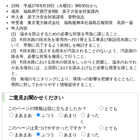
日時 平成27年8月18日（火曜日）9時30分から
場所 福島県庁西庁舎8階 原子力安全対策課内
申入者 原子力安全対策課長 菅野信志
申受者 東京電力株式会社 福島復興本社福島広報部長 高原一嘉
申入内容
(1) 溢水を防止するための必要な対策を早急に講じること。
(2) K排水路の排水先を港湾内へ付け替える工事及び新設排水路につ
いて、早期に完了するよう前倒しを検討すること。
(3) K排水路に流入する雨水が汚染されることのないよう、汚染源の
除去等、必要な対策を徹底して行うこと。
(4) K排水路における排水の状況をしっかりと把握し、溢水のおそれ
がある場合には、上流部における汲み上げなど必要な措置を講じるこ
と。
(5) 海域のモニタリングにより、環境への影響を把握するとともに、
県民に対してわかりやすく情報提供すること。
ご意見お聞かせください
このページの情報は役に立ちましたか？
とても
まあまあ
ふつう
あまり
まった
く
このページは見つけやすかったですか？
とても
まあまあ
ふつう
あまり
まった