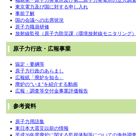
福島第一原子力発電所及び第二原子力発電所の立入調
東京電力及び国に対する申し入れ
事前了解
国の会議への出席状況
原子力職員研修
放射線監視（原子力防災課（環境放射線モニタリング
原子力行政・広報事業
協定・要綱等
原子力行政のあらまし
広報紙「廃炉を知る」
廃炉の”いま”を紹介する動画
広報・調査等交付金事業評価報告
参考資料
原子力用語集
東日本大震災以前の情報
平成26年度廃炉に関する監視体制等についての海外調査