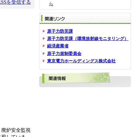
SSを受信する
ら
関
原子力防災課
原子力防災課（環境放射線モニタリング）
経済産業省
原子力規制委員会
東京電力ホールディングス株式会社
関
、廃炉安全監視
監視していま