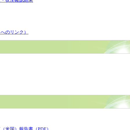
査・状況確認結果
）へのリンク）
（米国）報告書（PDF）