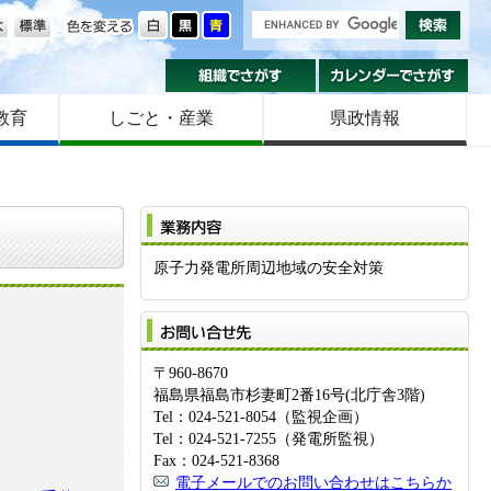
の大きさ
色を変える
組織でさがす
カ
教育
しごと・産業
県政情報
業
原子力発電所周辺地域の安全対策
お
〒960-8670
福島県福島市杉妻町2番16号(北庁舎3階)
Tel：024-521-8054（監視企画）
Tel：024-521-7255（発電所監視）
Fax：024-521-8368
電子メールでのお問い合わせはこちらか