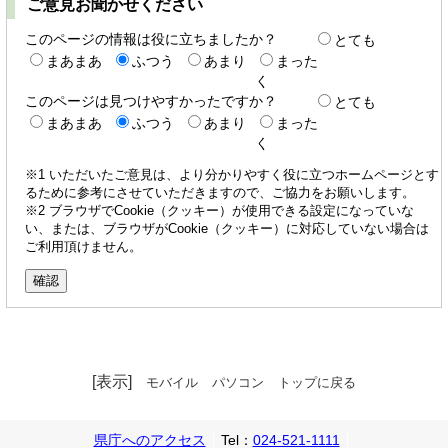
ご意見お聞かせください
このページの情報は役に立ちましたか？
とても
まあまあ
ふつう
あまり
まった
く
このページは見つけやすかったですか？
とても
まあまあ
ふつう
あまり
まった
く
※1 いただいたご意見は、より分かりやすく役に立つホームページとす
るために参考にさせていただきますので、ご協力をお願いします。
※2 ブラウザでCookie（クッキー）が使用できる設定になっていな
い、または、ブラウザがCookie（クッキー）に対応していない場合は
ご利用頂けません。
[表示]
モバイル
パソコン
トップに戻る
県庁へのアクセス
Tel：
024-521-1111