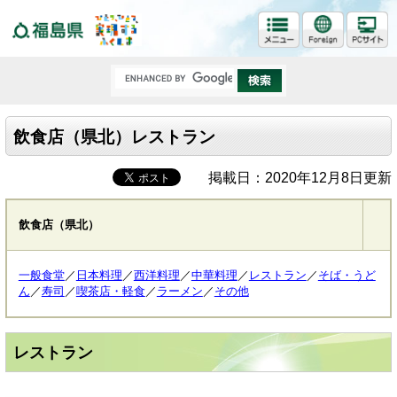
福島県
飲食店（県北）レストラン
掲載日：2020年12月8日更新
飲食店（県北）
一般食堂
／
日本料理
／
西洋料理
／
中華料理
／
レストラン
／
そば・うど
ん
／
寿司
／
喫茶店・軽食
／
ラーメン
／
その他
レストラン