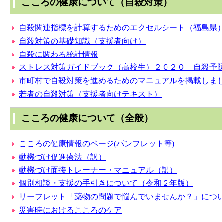
こころの健康について（自殺対策）
自殺関連指標を計算するためのエクセルシート（福島県
自殺対策の基礎知識（支援者向け）
自殺に関わる統計情報
ストレス対策ガイドブック（高校生）２０２０ 自殺予
市町村で自殺対策を進めるためのマニュアルを掲載しま
若者の自殺対策（支援者向けテキスト）
こころの健康について（全般）
こころの健康情報のページ(パンフレット等)
動機づけ促進療法（訳）
動機づけ面接トレーナー・マニュアル（訳）
個別相談・支援の手引きについて（令和２年版）
リーフレット「薬物の問題で悩んでいませんか？」につ
災害時におけるこころのケア