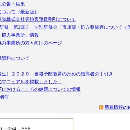
札公告・結果
5について（最新版）
鉄道株式会社等旅客運賃割引について
員研修・第3回テーマ別研修会「市販薬・処方薬依存について（
・協力事業所」情報
協力事業所の方々向けのページ
係資料について
校生）２０２０ 自殺予防教育のための指導者の手引き
のマニュアルを掲載しました。
下におけるこころの健康についての情報
給者証
新着情報のR
064－556