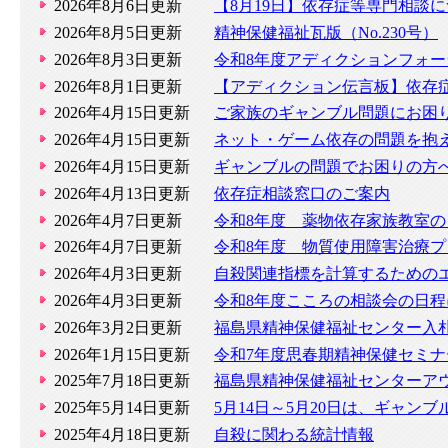
2026年8月6日更新
【8月19日】依存症等専門相談
2026年8月5日更新
精神保健福祉瓦版（No.230号）
2026年8月3日更新
令和8年度アディクションフォ
2026年8月1日更新
【アディクション伝言板】依存症
2026年4月15日更新
ご家族のギャンブル問題にお困
2026年4月15日更新
ネット・ゲーム依存の問題を抱
2026年4月15日更新
ギャンブルの問題でお困りの方
2026年4月13日更新
依存症相談窓口のご案内
2026年4月7日更新
令和8年度 薬物依存家族教室の
2026年4月7日更新
令和8年度 物質使用障害治療プログ
2026年4月3日更新
自殺関連指標を計算するための
2026年4月3日更新
令和8年度こころの相談会の日
2026年3月2日更新
福島県精神保健福祉センター入
2026年1月15日更新
令和7年度思春期精神保健セミ
2025年7月18日更新
福島県精神保健福祉センターア
2025年5月14日更新
5月14日～5月20日は、ギャン
2025年4月18日更新
自殺に関わる統計情報