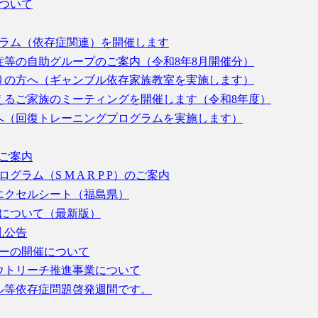
について
ーラム（依存症関連）を開催します
等の自助グループのご案内（令和8年8月開催分）
りの方へ（ギャンブル依存家族教室を実施します）
えるご家族のミーティングを開催します（令和8年度）
へ（回復トレーニングプログラムを実施します）
ご案内
ラム（S M A R P P）のご案内
エクセルシート（福島県）
程について（最新版）
札公告
ナーの開催について
ウトリーチ推進事業について
ブル等依存症問題啓発週間です。