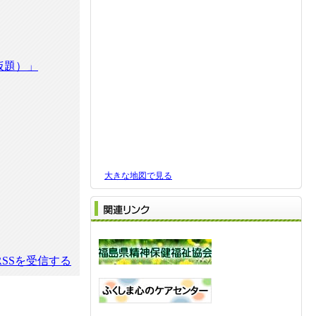
仮題）」
大きな地図で見る
関
SSを受信する