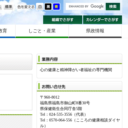
の大きさ
色を変える
組織でさがす
カ
教育
しごと・産業
県政情報
業
心の健康と精神障がい者福祉の専門機関
お
〒960-8012
福島県福島市御山町8番30号
県保健衛生合同庁舎5階
Tel：024-535-3556（代表）
Tel：0570-064-556（こころの健康相談ダイヤ
ル）