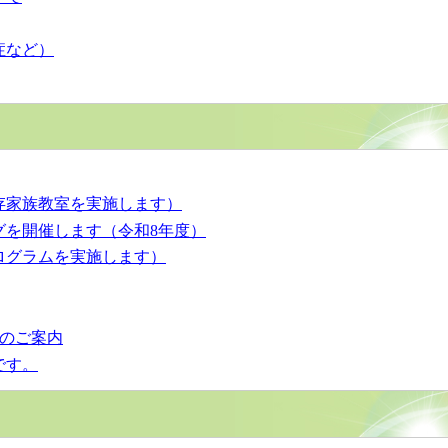
症など）
存家族教室を実施します）
グを開催します（令和8年度）
ログラムを実施します）
）のご案内
です。