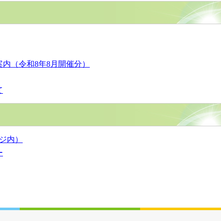
内（令和8年8月開催分）
て
ジ内）
ー