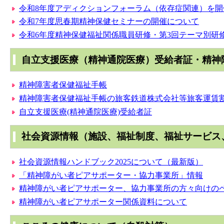
令和8年度アディクションフォーラム（依存症関連）を開
令和7年度思春期精神保健セミナーの開催について
令和6年度精神保健福祉関係職員研修・第3回テーマ別研
自立支援医療（精神通院医療）受給者証・精神
精神障害者保健福祉手帳
精神障害者保健福祉手帳の旅客鉄道株式会社等旅客運賃
自立支援医療(精神通院医療)受給者証
社会資源情報（施設、福祉制度、福祉サービス
社会資源情報ハンドブック2025について（最新版）
「精神障がい者ピアサポーター・協力事業所」情報
精神障がい者ピアサポーター、協力事業所の方々向けの
精神障がい者ピアサポーター関係資料について