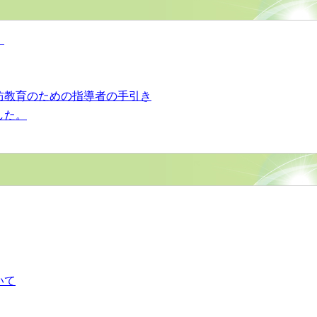
）
防教育のための指導者の手引き
した。
いて