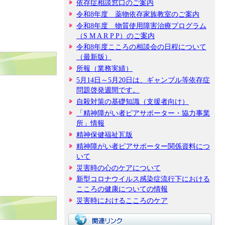
依存症相談窓口のご案内
令和8年度 薬物依存家族教室のご案内
令和8年度 物質使用障害治療プログラム
（S M A R P P）のご案内
令和8年度こころの相談会の日程について
（最新版）
所報（業務実績）
5月14日～5月20日は、ギャンブル等依存症
問題啓発週間です。
自殺対策の基礎知識（支援者向け）
「精神障がい者ピアサポーター・協力事業
所」情報
精神保健福祉瓦版
精神障がい者ピアサポーター関係資料につ
いて
災害時の心のケアについて
新型コロナウイルス感染症流行下における
こころの健康についての情報
災害時におけるこころのケア