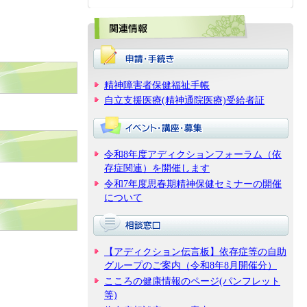
関
精神障害者保健福祉手帳
自立支援医療(精神通院医療)受給者証
令和8年度アディクションフォーラム（依
存症関連）を開催します
令和7年度思春期精神保健セミナーの開催
について
【アディクション伝言板】依存症等の自助
グループのご案内（令和8年8月開催分）
こころの健康情報のページ(パンフレット
等)