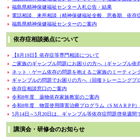
福島県精神保健福祉センター入札公告・結果
電話相談、来所相談（精神保健福祉全般、思春期、依存
福島県精神保健福祉センターのご案内
依存症相談拠点について
【8月19日】依存症等専門相談について
ご家族のギャンブル問題にお困りの方へ（ギャンブル依
ネット・ゲーム依存の問題を抱えるご家族のミーティン
ギャンブルの問題でお困りの方へ（回復トレーニングプ
依存症相談窓口のご案内
令和8年度 薬物依存家族教室のご案内
令和8年度 物質使用障害治療プログラム（S M A R P P
5月14日～5月20日は、ギャンブル等依存症問題啓発週間
講演会・研修会のお知らせ