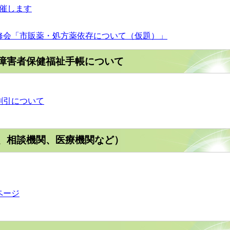
催します
修会「市販薬・処方薬依存について（仮題）」
障害者保健福祉手帳について
割引について
、相談機関、医療機関など）
ページ