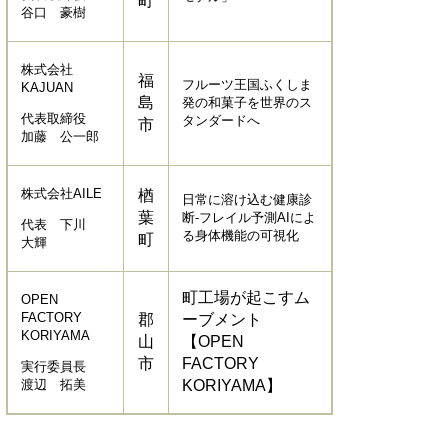
町
谷口 豪樹
株式会社
福
フルーツ王国ふくしま
KAJUAN
島
発の和菓子を世界のス
代表取締役
タンダードへ
市
加藤 公一郎
株式会社AILE
楢
日常に溶け込む健康診
葉
断-フレイル予測AIによ
代表 下川
る身体機能の可視化
町
大輝
町工場が起こすム
OPEN
FACTORY
郡
ーブメント
KORIYAMA
山
【OPEN
市
FACTORY
実行委員長
渡辺 拓美
KORIYAMA】