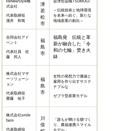
ReNewStyle株
会津型染織TSUMUGI
津
式会社
～伝統技術と地球環境
若
代表取締役
を未来へ紡ぐ、新たな
松
瀧井 和篤
地域産業の創出～
市
福島発 伝統と革
合同会社アド
福
ベント
新が融合した「令
島
和の七輪」焚き火
代表社員 佐
市
鉢
藤 邦人
株式会社マザ
女性の発想力で価値と
ーソリューシ
福
雇用を作り出すサステ
ョン
島
ナブルな
市
代表取締役
ゼブラ型産業モデル
齋藤 祐子
株式会社smile
川
「誰もが輝ける畑づく
farm
俣
り、農福連携スマイル
代表取締役
モデル」