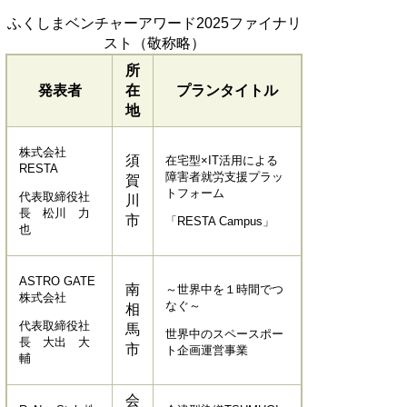
ふくしまベンチャーアワード2025ファイナリ
スト（敬称略）
所
発表者
在
プランタイトル
地
株式会社
須
在宅型×IT活用による
RESTA
障害者就労支援プラッ
賀
トフォーム
代表取締役社
川
長 松川 力
市
「RESTA Campus」
也
ASTRO GATE
南
～世界中を１時間でつ
株式会社
なぐ～
相
代表取締役社
馬
世界中のスペースポー
長 大出 大
市
ト企画運営事業
輔
会