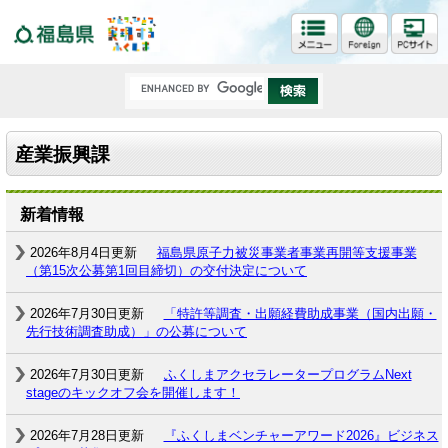
福島県
産業振興課
新着情報
2026年8月4日更新
福島県原子力被災事業者事業再開等支援事業
（第15次公募第1回目締切）の交付決定について
2026年7月30日更新
「特許等調査・出願経費助成事業（国内出願・
先行技術調査助成）」の公募について
2026年7月30日更新
ふくしまアクセラレータープログラムNext
stageのキックオフ会を開催します！
2026年7月28日更新
『ふくしまベンチャーアワード2026』ビジネス