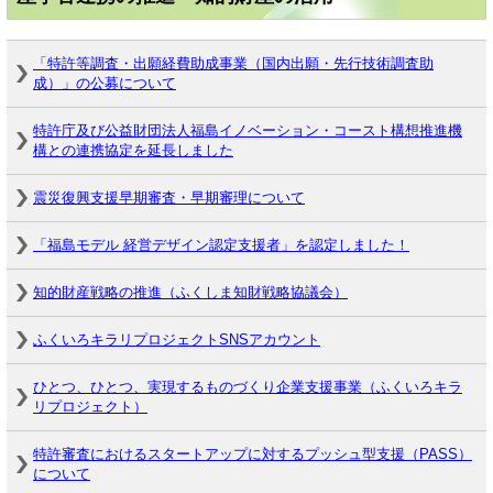
「特許等調査・出願経費助成事業（国内出願・先行技術調査助
成）」の公募について
特許庁及び公益財団法人福島イノベーション・コースト構想推進機
構との連携協定を延長しました
震災復興支援早期審査・早期審理について
「福島モデル 経営デザイン認定支援者」を認定しました！
知的財産戦略の推進（ふくしま知財戦略協議会）
ふくいろキラリプロジェクトSNSアカウント
ひとつ、ひとつ、実現するものづくり企業支援事業（ふくいろキラ
リプロジェクト）
特許審査におけるスタートアップに対するプッシュ型支援（PASS）
について