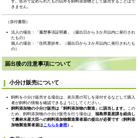
す。告示で定められたもの以外を飼料添加物として販売することはで
きません。
（添付書類）
法人の場合：「履歴事項証明書」（届出日から３か月以内に発行され
たもの）
個人の場合：「住民票抄本」（届出日から３か月以内に発行されたも
の）
届出後の注意事項について
小分け販売について
飼料を小分け販売する場合は、表示票の写しを添付するなどして購入
者が飼料の情報を確認できるようにしてください。
飼料添加物の小分け販売は「飼料添加物の製造」に該当します。
この
ため、飼料添加物の小分け販売を行う場合は、
福島県畜産課を経由し
て農林水産大臣への飼料添加物製造業者届の提出が必要です（飼料添
加物製造業者届は
こちらを参照
）。