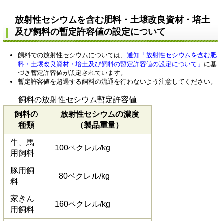
放射性セシウムを含む肥料・土壌改良資材・培土
及び飼料の暫定許容値の設定について
飼料での放射性セシウムについては、
通知「放射性セシウムを含む肥
料・土壌改良資材・培土及び飼料の暫定許容値の設定について」
に基
づき暫定許容値が設定されています。
暫定許容値を超過する飼料の流通を行わないよう注意してください。
飼料の放射性セシウム暫定許容値
飼料の
放射性セシウムの濃度
種類
（製品重量）
牛、馬
100ベクレル/kg
用飼料
豚用飼
80ベクレル/kg
料
家きん
160ベクレル/kg
用飼料