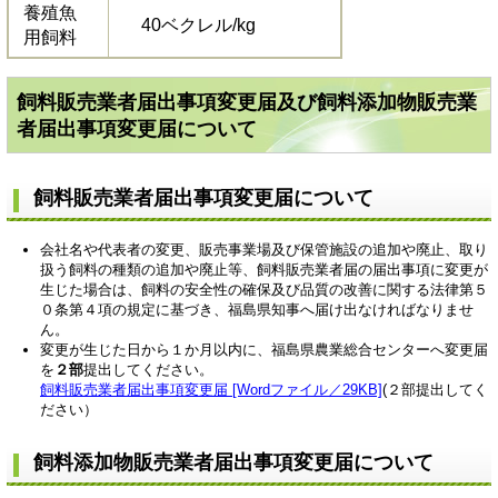
養殖魚
40ベクレル/kg
用飼料
飼料販売業者届出事項変更届及び飼料添加物販売業
者届出事項変更届について
飼料販売業者届出事項変更届について
会社名や代表者の変更、販売事業場及び保管施設の追加や廃止、取り
扱う飼料の種類の追加や廃止等、飼料販売業者届の届出事項に変更が
生じた場合は、飼料の安全性の確保及び品質の改善に関する法律第５
０条第４項の規定に基づき、福島県知事へ届け出なければなりませ
ん。
変更が生じた日から１か月以内に、福島県農業総合センターへ変更届
を
２部
提出してください。
飼料販売業者届出事項変更届 [Wordファイル／29KB]
(２部提出してく
ださい）
飼料添加物販売業者届出事項変更届について