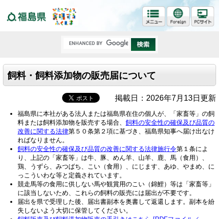
福島県
飼料・飼料添加物の販売届について
掲載日：2026年7月13日更新
福島県に本社がある法人または福島県在住の個人が、「家畜等」の飼
料または飼料添加物を販売する場合、
飼料の安全性の確保及び品質の
改善に関する法律
第５０条第２項に基づき、福島県知事へ届け出なけ
ればなりません。
飼料の安全性の確保及び品質の改善に関する法律施行令
第１条によ
り、上記の「家畜等」は牛、豚、めん羊、山羊、鹿、馬（食用）、
鶏、うずら、みつばち、こい（食用）、にじます、あゆ、やまめ、に
っこういわな等と定義されています。
競走馬等の食用に供しない馬や観賞用のこい（錦鯉）等は「家畜等」
に該当しないため、これらの飼料の販売には届出が不要です。
届出を県で受理した後、届出書副本を奥書して返還します。副本を紛
失しないよう大切に保管してください。