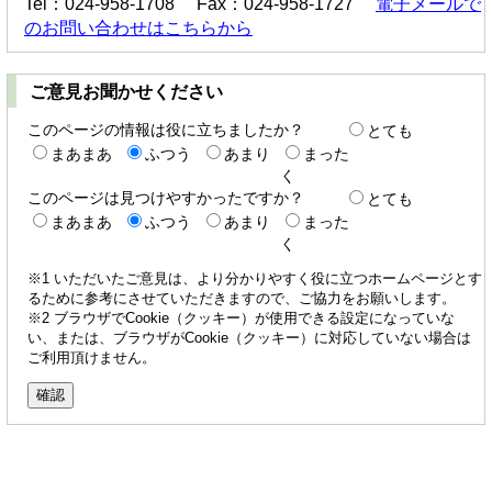
Tel：024-958-1708 Fax：024-958-1727
電子メールで
のお問い合わせはこちらから
ご意見お聞かせください
このページの情報は役に立ちましたか？
とても
まあまあ
ふつう
あまり
まった
く
このページは見つけやすかったですか？
とても
まあまあ
ふつう
あまり
まった
く
※1 いただいたご意見は、より分かりやすく役に立つホームページとす
るために参考にさせていただきますので、ご協力をお願いします。
※2 ブラウザでCookie（クッキー）が使用できる設定になっていな
い、または、ブラウザがCookie（クッキー）に対応していない場合は
ご利用頂けません。