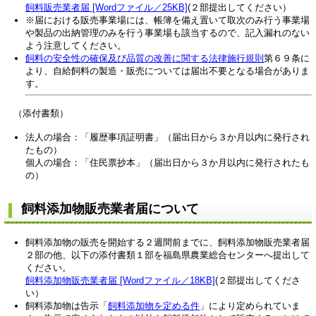
飼料販売業者届 [Wordファイル／25KB]
(２部提出してください）
※届における販売事業場には、帳簿を備え置いて取次のみ行う事業場
や製品の出納管理のみを行う事業場も該当するので、記入漏れのない
よう注意してください。
飼料の安全性の確保及び品質の改善に関する法律施行規則
第６９条に
より、自給飼料の製造・販売については届出不要となる場合がありま
す。
（添付書類）
法人の場合：「履歴事項証明書」（届出日から３か月以内に発行され
たもの）
個人の場合：「住民票抄本」（届出日から３か月以内に発行されたも
の）
飼料添加物販売業者届について
飼料添加物の販売を開始する２週間前までに、飼料添加物販売業者届
２部の他、以下の添付書類１部を福島県農業総合センターへ提出して
ください。
飼料添加物販売業者届 [Wordファイル／18KB]
(２部提出してくださ
い）
飼料添加物は告示「
飼料添加物を定める件
」により定められていま