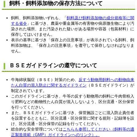
飼料・飼料添加物の保存方法について
飼料、飼料添加物いずれも、「
飼料及び飼料添加物の成分規格等に関
する省令
」に基づき、農薬や重金属等の有害物や病原微生物により汚
染された場所、また汚染された疑いがある場所や容器（包装材料）に
保存してはいけません。
表示の基準に基づき「保存上の注意事項」が表示されている飼料、飼
料添加物は、「保存上の注意事項」を遵守して保存しなければなりま
せん。
ＢＳＥガイドラインの遵守について
牛海綿状脳症（ＢＳＥ）対策のため、
反すう動物用飼料への動物由来
たん白質の混入防止に関するガイドライン
（ＢＳＥガイドライン）が
制定されています。
このガイドラインに基づき、牛等の反すう動物用の飼料に牛肉骨粉入
り肥料などの動物性たん白質が混入しないよう、区分流通・区分保管
を行ってください。
また、ＢＳＥガイドラインに基づき、保管施設ごとに混入防止責任者
を設置するとともに、区分流通・区分保管に関する規則・記録簿を設
け、区分流通・区分保管の記録を行ってください。
総合的な安全管理については
こちらも参照してください
（飼料等の適
正製造規範（GMP）ガイドラインへのリンク）。