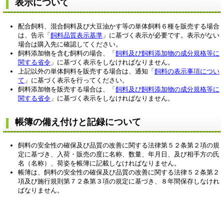
表示について
配合飼料、混合飼料及び大豆油かす等の単体飼料６種を販売する場合
は、告示「
飼料品質表示基準
」に基づく表示が必要です。表示がない
場合は購入先に確認してください。
飼料添加物を含む飼料の場合、「
飼料及び飼料添加物の成分規格等に
関する省令
」に基づく表示をしなければなりません。
上記以外の単体飼料を販売する場合は、通知「
飼料の表示事項につい
て
」に基づく表示を行ってください。
飼料添加物を販売する場合は、「
飼料及び飼料添加物の成分規格等に
関する省令
」に基づく表示をしなければなりません。
帳簿の備え付けと記録について
飼料の安全性の確保及び品質の改善に関する法律第５２条第２項の規
定に基づき、入荷・販売の度に名称、数量、年月日、及び相手方の氏
名（名称）、荷姿を帳簿に記載しなければなりません。
帳簿は、飼料の安全性の確保及び品質の改善に関する法律５２条第２
項及び施行規則第７２条第３項の規定に基づき、８年間保存しなけれ
ばなりません。