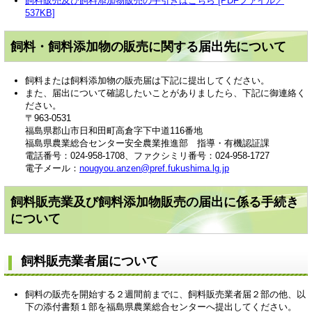
飼料販売及び飼料添加物販売の手引きはこちら [PDFファイル／
537KB]
飼料・飼料添加物の販売に関する届出先について
飼料または飼料添加物の販売届は下記に提出してください。
また、届出について確認したいことがありましたら、下記に御連絡く
ださい。
〒963-0531
福島県郡山市日和田町高倉字下中道116番地
福島県農業総合センター安全農業推進部 指導・有機認証課
電話番号：024-958-1708、ファクシミリ番号：024-958-1727
電子メール：
nougyou.anzen@pref.fukushima.lg.jp
飼料販売業及び飼料添加物販売の届出に係る手続き
について
飼料販売業者届について
飼料の販売を開始する２週間前までに、飼料販売業者届２部の他、以
下の添付書類１部を福島県農業総合センターへ提出してください。