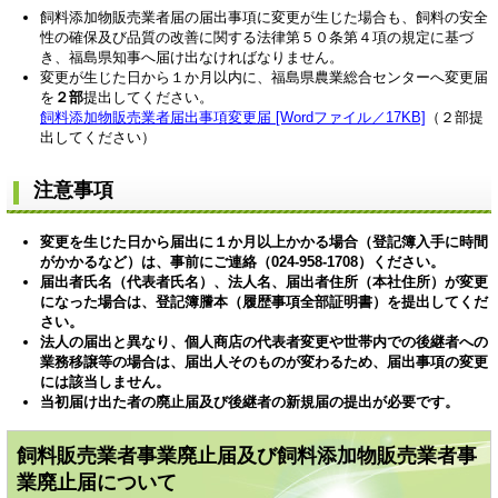
飼料添加物販売業者届の届出事項に変更が生じた場合も、飼料の安全
性の確保及び品質の改善に関する法律第５０条第４項の規定に基づ
き、福島県知事へ届け出なければなりません。
変更が生じた日から１か月以内に、福島県農業総合センターへ変更届
を
２部
提出してください。
飼料添加物販売業者届出事項変更届 [Wordファイル／17KB]
（２部提
出してください）
注意事項
変更を生じた日から届出に１か月以上かかる場合（登記簿入手に時間
がかかるなど）は、事前にご連絡（024-958-1708）ください。
届出者氏名（代表者氏名）、法人名、届出者住所（本社住所）が変更
になった場合は、登記簿謄本（履歴事項全部証明書）を提出してくだ
さい。
法人の届出と異なり、個人商店の代表者変更や世帯内での後継者への
業務移譲
等の場合は、届出人そのものが変わるため、届出事項の変更
には該当しません。
当初届け出た者の廃止届及び後継者の新規届の提出が必要です
。
飼料販売業者事業廃止届及び飼料添加物販売業者事
業廃止届について