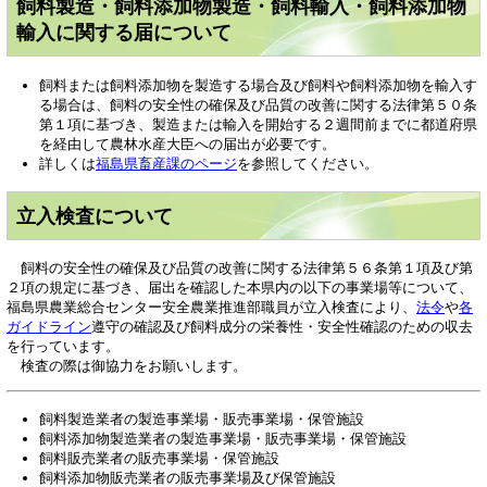
飼料製造・飼料添加物製造・飼料輸入・飼料添加物
輸入に関する届について
飼料または飼料添加物を製造する場合及び飼料や飼料添加物を輸入す
る場合は、飼料の安全性の確保及び品質の改善に関する法律第５０条
第１項に基づき、製造または輸入を開始する２週間前までに都道府県
を経由して農林水産大臣への届出が必要です。
詳しくは
福島県畜産課のページ
を参照してください。
立入検査について
飼料の安全性の確保及び品質の改善に関する法律第５６条第１項及び第
２項の規定に基づき、届出を確認した本県内の以下の事業場等について、
福島県農業総合センター安全農業推進部職員が立入検査により、
法令
や
各
ガイドライン
遵守の確認及び飼料成分の栄養性・安全性確認のための収去
を行っています。
検査の際は御協力をお願いします。
飼料製造業者の製造事業場・販売事業場・保管施設
飼料添加物製造業者の製造事業場・販売事業場・保管施設
飼料販売業者の販売事業場・保管施設
飼料添加物販売業者の販売事業場及び保管施設