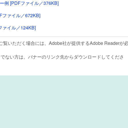
 [PDFファイル／376KB]
ファイル／672KB]
ァイル／124KB]
覧いただく場合には、Adobe社が提供するAdobe Readerが
rをお持ちでない方は、バナーのリンク先からダウンロードしてくださ