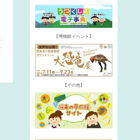
【博物館イベント】
必
【その他】