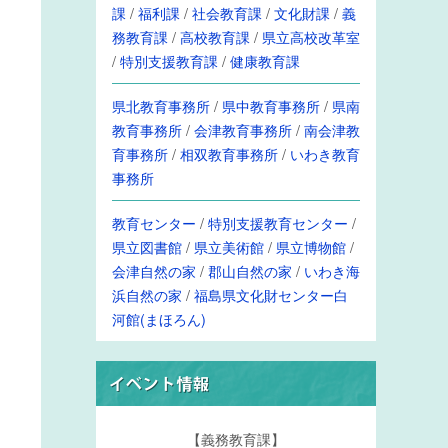
課
/
福利課
/
社会教育課
/
文化財課
/
義
務教育課
/
高校教育課
/
県立高校改革室
/
特別支援教育課
/
健康教育課
県北教育事務所
/
県中教育事務所
/
県南
教育事務所
/
会津教育事務所
/
南会津教
育事務所
/
相双教育事務所
/
いわき教育
事務所
教育センター
/
特別支援教育センター
/
県立図書館
/
県立美術館
/
県立博物館
/
会津自然の家
/
郡山自然の家
/
いわき海
浜自然の家
/
福島県文化財センター白
河館(まほろん)
【義務教育課】