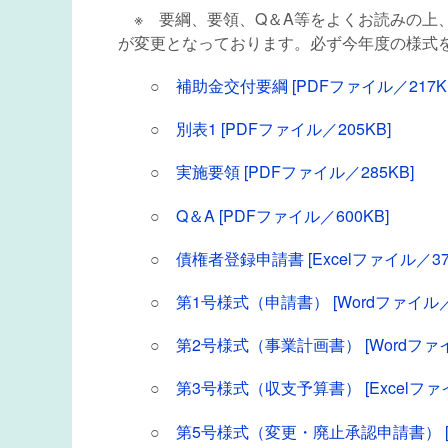
※ 要綱、要領、Q＆A等をよくお読みの上
が変更となっております。必ず今年度の様式
○
補助金交付要綱 [PDFファイル／217K
○
別表1 [PDFファイル／205KB]
○
実施要領 [PDFファイル／285KB]
○
Q＆A [PDFファイル／600KB]
○
債権者登録申請書 [Excelファイル／37
○
第1号様式（申請書） [Wordファイル／
○
第2号様式（事業計画書） [Wordファイ
○
第3号様式（収支予算書） [Excelファイ
○
第5号様式（変更・廃止承認申請書） [W