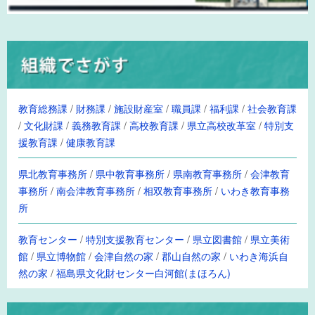
教育総務課
/
財務課
/
施設財産室
/
職員課
/
福利課
/
社会教育課
/
文化財課
/
義務教育課
/
高校教育課
/
県立高校改革室
/
特別支
援教育課
/
健康教育課
県北教育事務所
/
県中教育事務所
/
県南教育事務所
/
会津教育
事務所
/
南会津教育事務所
/
相双教育事務所
/
いわき教育事務
所
教育センター
/
特別支援教育センター
/
県立図書館
/
県立美術
館
/
県立博物館
/
会津自然の家
/
郡山自然の家
/
いわき海浜自
然の家
/
福島県文化財センター白河館(まほろん)