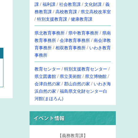
課
/
福利課
/
社会教育課
/
文化財課
/
義
務教育課
/
高校教育課
/
県立高校改革室
/
特別支援教育課
/
健康教育課
県北教育事務所
/
県中教育事務所
/
県南
教育事務所
/
会津教育事務所
/
南会津教
育事務所
/
相双教育事務所
/
いわき教育
事務所
教育センター
/
特別支援教育センター
/
県立図書館
/
県立美術館
/
県立博物館
/
会津自然の家
/
郡山自然の家
/
いわき海
浜自然の家
/
福島県文化財センター白
河館(まほろん)
【義務教育課】