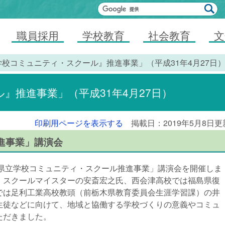
職員採用
学校教育
社会教育
文
学校コミュニティ・スクール』推進事業」（平成31年4月27日
』推進事業」（平成31年4月27日）
印刷用ページを表示する
掲載日：2019年5月8日更
進事業」講演会
「県立学校コミュニティ・スクール推進事業」講演会を開催しま
・スクールマイスターの安斎宏之氏、西会津高校では福島県復
では足利工業高校教頭（前栃木県教育委員会生涯学習課）の井
生徒などに向けて、地域と協働する学校づくりの意義やコミュ
ただきました。