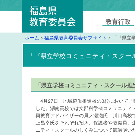
教育行政
ホーム
>
福島県教育委員会サブサイト
> 「『県立
「『県立学校コミュニティ・スクール
「
県立学校コミュニティ・スクール推
4月27日、地域協働推進校の3校において
した。湖南高校では文部科学省コミュニティ
興教育アドバイザーの貝ノ瀬滋氏、川口高校
上昌幸氏をそれぞれ招き、保護者や教職員、
ニティ・スクールのしくみについて御講演い