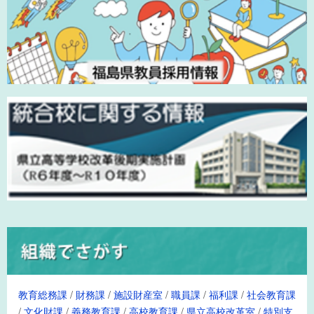
教育総務課
/
財務課
/
施設財産室
/
職員課
/
福利課
/
社会教育課
/
文化財課
/
義務教育課
/
高校教育課
/
県立高校改革室
/
特別支