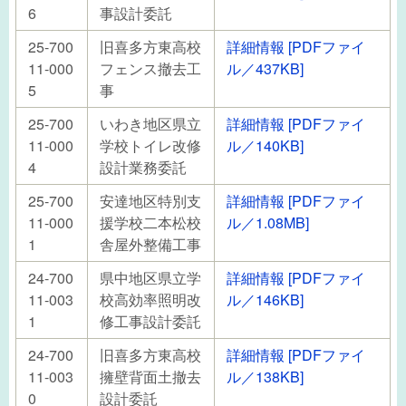
6
事設計委託
25-700
旧喜多方東高校
詳細情報 [PDFファイ
11-000
フェンス撤去工
ル／437KB]
5
事
25-700
いわき地区県立
詳細情報 [PDFファイ
11-000
学校トイレ改修
ル／140KB]
4
設計業務委託
25-700
安達地区特別支
詳細情報 [PDFファイ
11-000
援学校二本松校
ル／1.08MB]
1
舎屋外整備工事
24-700
県中地区県立学
詳細情報 [PDFファイ
11-003
校高効率照明改
ル／146KB]
1
修工事設計委託
24-700
旧喜多方東高校
詳細情報 [PDFファイ
11-003
擁壁背面土撤去
ル／138KB]
0
設計委託