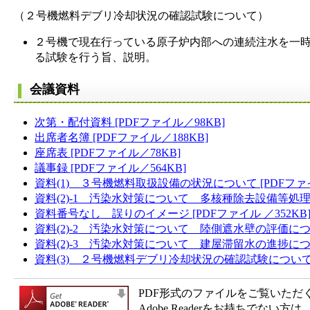
（２号機燃料デブリ冷却状況の確認試験について）
２号機で現在行っている原子炉内部への連続注水を一
る試験を行う旨、説明。
会議資料
次第・配付資料 [PDFファイル／98KB]
出席者名簿 [PDFファイル／188KB]
座席表 [PDFファイル／78KB]
議事録 [PDFファイル／564KB]
資料(1) ３号機燃料取扱設備の状況について [PDFファイ 
資料(2)-1 汚染水対策について 多核種除去設備等処理
資料番号なし 誤りのイメージ [PDFファイル ／352KB
資料(2)-2 汚染水対策について 陸側遮水壁の評価について 
資料(2)-3 汚染水対策について 建屋滞留水の進捗について
資料(3) ２号機燃料デブリ冷却状況の確認試験について [P
PDF形式のファイルをご覧いただく場合
Adobe Readerをお持ちで