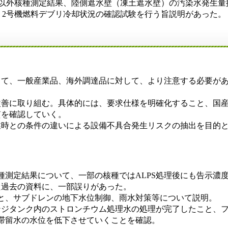
ム以外核種測定結果、陸側遮水壁（凍土遮水壁）の汚染水発生量
、2号機燃料デブリ冷却状況の確認試験を行う旨説明があった。
して、一般産業品、海外調達品に対して、より注意する必要が
改善に取り組む。具体的には、要求仕様を明確化すること、国
質を確認していく。
業時との条件の違いによる設備不具合発生リスクの抽出を目的
種測定結果について、一部の核種ではALPS処理後にも告示濃
た過去の資料に、一部誤りがあった。
と、サブドレンの地下水位制御、雨水対策等について説明。
ンジタンク内のストロンチウム処理水の処理が完了したこと、
屋滞留水の水位を低下させていくことを確認。