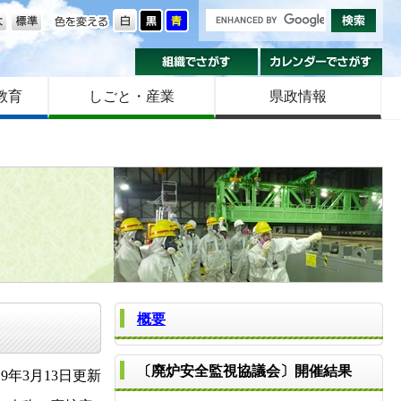
の大きさ
色を変える
組織でさがす
カ
教育
しごと・産業
県政情報
概要
〔廃炉安全監視協議会〕開催結果
9年3月13日更新