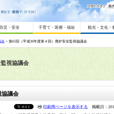
文字
はじめての方へ
Foreign language
サイトマップ
防災・安全
子育て・医療・福祉
観光・文化・
議会
> 第65回（平成30年度第４回）廃炉安全監視協議会
全監視協議会
視協議会
印刷用ページを表示する
掲載日：201