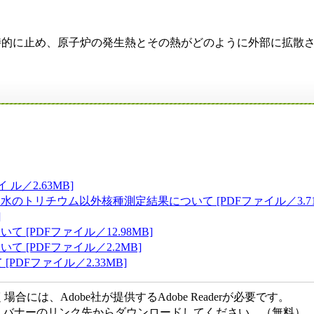
時的に止め、原子炉の発生熱とその熱がどのように外部に拡散
ル／2.63MB]
水のトリチウム以外核種測定結果について [PDFファイル／3.71
]
[PDFファイル／12.98MB]
 [PDFファイル／2.2MB]
DFファイル／2.33MB]
には、Adobe社が提供するAdobe Readerが必要です。
ない方は、バナーのリンク先からダウンロードしてください。（無料）