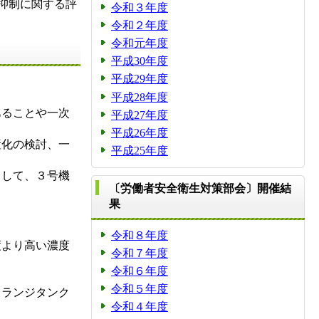
抑制に関する評
令和３年度
令和２年度
令和元年度
平成30年度
平成29年度
平成28年度
あることや一次
平成27年度
平成26年度
産化の検討、一
平成25年度
として、３号機
〔労働者安全衛生対策部会〕開催結
果
令和８年度
度より高い濃度
令和７年度
令和６年度
令和５年度
フランジタンク
令和４年度