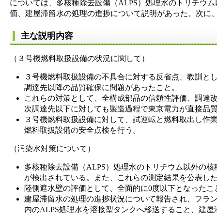
については、多核種除去設備（ALPS）処理水のトリチウ
価、建屋滞留水の処理の進捗について説明があった。次に
主な説明内容
（３号機燃料取扱設備の状況に関して）
３号機燃料取扱設備の不具合に対する反省点、教訓と
調達先以降の品質確保に問題があったこと。
これらの対策として、全構成部品の信頼性評価、調達
次調達先以下に対しても製造過程で東京電力が直接品
３号機燃料取扱設備に対して、試運転と燃料取出し作
燃料取扱設備の安全点検を行う。
（汚染水対策について）
多核種除去設備（ALPS）処理水のトリチウム以外の核
が検出されている。また、これらの測定結果を公表し
陸側遮水壁の評価として、全面的に0度以下となったこ
建屋滞留水の処理の進捗状況について報告され、フラ
内のALPS処理水を溶接型タンクへ移送すること、建