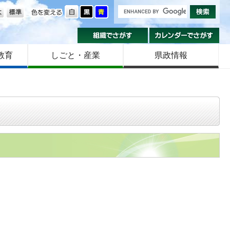
の大きさ
色を変える
組織でさがす
カ
教育
しごと・産業
県政情報