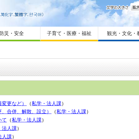
文字
はじめての方へ
Foreign language
サイトマップ
防災・安全
子育て・医療・福祉
観光・文化・
員変更など）
（
私学・法人課
）
更、合併、解散、設立）
（
私学・法人課
）
いて
（
私学・法人課
）
・法人課
）
法人課
）