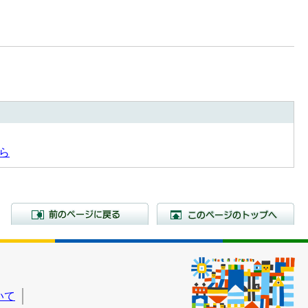
ら
前のページに戻る
こ
いて