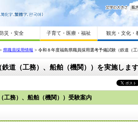
文字
はじめての方へ
Foreign language
サイトマップ
防災・安全
子育て・医療・福祉
観光・文化・
>
県職員採用情報
>
令和８年度福島県職員採用選考予備試験（鉄道（工
（鉄道（工務）、船舶（機関））を実施しま
（工務）、船舶（機関））受験案内