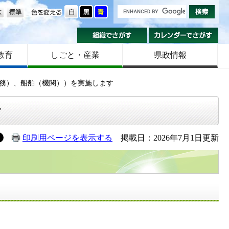
の大きさ
色を変える
組織でさがす
カ
教育
しごと・産業
県政情報
務）、船舶（機関））を実施します
す
印刷用ページを表示する
掲載日：2026年7月1日更新