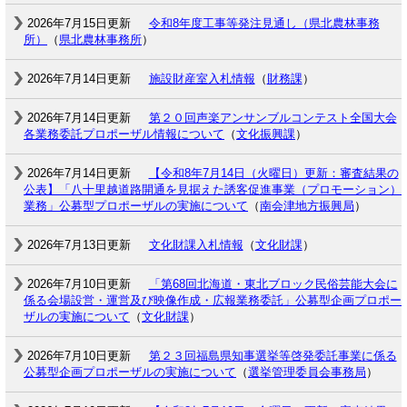
2026年7月15日更新
令和8年度工事等発注見通し（県北農林事務
所）
（
県北農林事務所
）
2026年7月14日更新
施設財産室入札情報
（
財務課
）
2026年7月14日更新
第２０回声楽アンサンブルコンテスト全国大会
各業務委託プロポーザル情報について
（
文化振興課
）
2026年7月14日更新
【令和8年7月14日（火曜日）更新：審査結果の
公表】「八十里越道路開通を見据えた誘客促進事業（プロモーション）
業務」公募型プロポーザルの実施について
（
南会津地方振興局
）
2026年7月13日更新
文化財課入札情報
（
文化財課
）
2026年7月10日更新
「第68回北海道・東北ブロック民俗芸能大会に
係る会場設営・運営及び映像作成・広報業務委託」公募型企画プロポー
ザルの実施について
（
文化財課
）
2026年7月10日更新
第２３回福島県知事選挙等啓発委託事業に係る
公募型企画プロポーザルの実施について
（
選挙管理委員会事務局
）