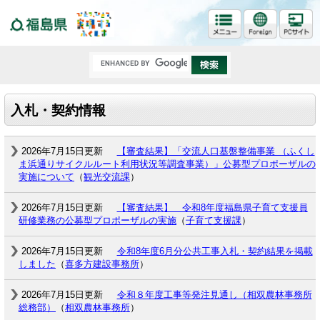
福島県
入札・契約情報
2026年7月15日更新
【審査結果】「交流人口基盤整備事業 （ふくし
ま浜通りサイクルルート利用状況等調査事業）」公募型プロポーザルの
実施について
（
観光交流課
）
2026年7月15日更新
【審査結果】 令和8年度福島県子育て支援員
研修業務の公募型プロポーザルの実施
（
子育て支援課
）
2026年7月15日更新
令和8年度6月分公共工事入札・契約結果を掲載
しました
（
喜多方建設事務所
）
2026年7月15日更新
令和８年度工事等発注見通し（相双農林事務所
総務部）
（
相双農林事務所
）