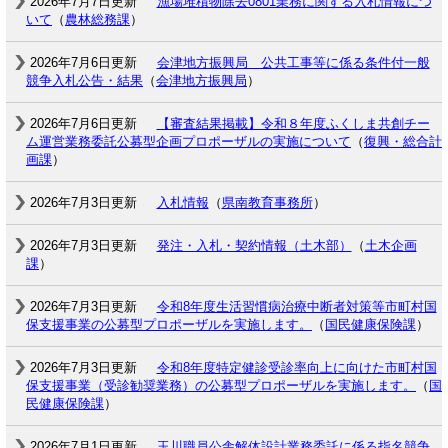
2026年7月7日更新
漁場堆積物除去0801業務に関する入札情報につ
いて
（
農林総務課
）
2026年7月6日更新
会津地方振興局 公共工事等に係る条件付一般
競争入札公告・結果
（
会津地方振興局
）
2026年7月6日更新
【審査結果掲載】令和８年度ふくしま共創チー
ム運営業務委託公募型企画プロポーザルの実施について
（
復興・総合計
画課
）
2026年7月3日更新
入札情報
（
県南教育事務所
）
2026年7月3日更新
発注・入札・契約情報（土木部）
（
土木企画
課
）
2026年7月3日更新
令和8年度生活習慣病治療中断者対策等市町村国
保支援事業の公募型プロポーザルを実施します。
（
国民健康保険課
）
2026年7月3日更新
令和8年度特定健診受診率向上に向けた市町村国
保支援事業（受診勧奨業務）の公募型プロポーザルを実施します。
（
国
民健康保険課
）
2026年7月1日更新
玉川職員公舎解体設計業務委託に係る指名競争