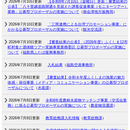
2026年7月10日更新
【令和8年7月10日（金曜日）更新：審査結果の
公表】「八十里越道路開通を見据えた誘客促進事業（モニターツアー）
業務」公募型プロポーザルの実施について
（
南会津地方振興局
）
2026年7月10日更新
「三県連携による台湾プロモーション事業」に
かかる公募型プロポーザルの実施について
（
観光交流課
）
2026年7月10日更新
【審査結果の公表】（2026年度）ふくしま12市
町村食と酒体験ツアー実施事業業務委託 公募型プロポーザルの実施に
ついて
（
福島県ふたば復興事務所
）
2026年7月10日更新
入札結果
（
福島空港事務所
）
2026年7月8日更新
【審査結果】令和８年度ふくしまの漁業の魅力
体感・発信事業（メディア・コミュニケーション事業）の公募型プロポ
ーザルについて
（
水産課
）
2026年7月8日更新
令和8年度農林水産物マッチング事業（交流会業
務）に係る公募型プロポーザルの実施について
（
農産物流通課
）
2026年7月8日更新
教育総務課入札情報
（
教育総務課
）