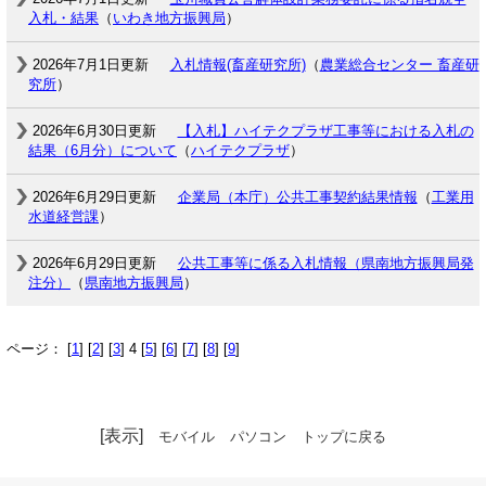
入札・結果
（
いわき地方振興局
）
2026年7月1日更新
入札情報(畜産研究所)
（
農業総合センター 畜産研
究所
）
2026年6月30日更新
【入札】ハイテクプラザ工事等における入札の
結果（6月分）について
（
ハイテクプラザ
）
2026年6月29日更新
企業局（本庁）公共工事契約結果情報
（
工業用
水道経営課
）
2026年6月29日更新
公共工事等に係る入札情報（県南地方振興局発
注分）
（
県南地方振興局
）
ページ： [
1
] [
2
] [
3
] 4 [
5
] [
6
] [
7
] [
8
] [
9
]
[表示]
モバイル
パソコン
トップに戻る