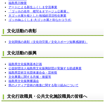
福島県川柳賞
アートによる新生ふくしま交流事業
「ゴッホの名作 模写＆オマージュ公募展」
大ゴッホ展を核とした地域経済活性化事業
ゴッホdeふくしま-大ゴッホ展と街なかコラボ-
文化活動の表彰
文化関係の表彰（文化功労賞／文化スポーツ知事感謝状）
文化活動の振興
福島県文化振興基本計画
公益財団法人福島県文化振興財団が実施する助成事業
福島県芸術文化団体連合会・芸術祭
文化事業に関する共催・後援等
福島県文化振興審議会
県のメディア芸術の推進に関する取り組みについて
文化行政職員・公共文化施設職員の皆様へ