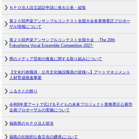
ＮＰＯ法人設立認証申請に係る公表・縦覧
第２０回声楽アンサンブルコンテスト全国大会各業務委託プロポー
ザル情報について
第２０回声楽アンサンブルコンテスト全国大会 -The 20th
Fukushima Vocal Ensemble Competition 2027-
県のメディア芸術の推進に関する取り組みについて
【文化行政職員・公共文化施設職員の皆様へ】アートマネジメント
人材育成推進事業
ふるさとの祭り
令和8年度アートで広げる子どもの未来プロジェクト業務委託公募型
企画プロポーザルの実施について
福島県のＮＰＯ法人状況
福島の伝統的な食文化の継承について