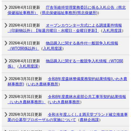
2026年4月1日更新
庁舎等維持管理業務委託に係る入札公告（県北
保健福祉事務所）
（
県北保健福祉事務所(県北保健所)
）
2026年4月1日更新
オープンカウンター方式による調達案件情報
（印刷物以外）【毎週月曜日・水曜日・金曜日更新】
（
入札用度課
）
2026年4月1日更新
物品購入に関する条件付一般競争入札情報
（WTO関係以外）
（
入札用度課
）
2026年4月1日更新
物品購入に関する一般競争入札情報（WTO関
係）
（
入札用度課
）
2026年3月31日更新
令和8年度森林整備業務契約結果情報(いわき農
林事務所)
（
いわき農林事務所
）
2026年3月31日更新
令和8年度農林水産部公共工事等契約結果情報
（いわき農林事務所）
（
いわき農林事務所
）
2026年3月31日更新
令和８年度ふくしま満天堂ブランド確立推進事
業の公募型プロポーザルの実施について
（
農林企画課
）