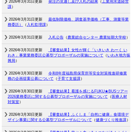
2026年3月31日更新
発注の見通し及び入札の結果
（
工業用水道経営
課
）
2026年3月31日更新
最低制限価格、調査基準価格（工事、測量等業
務委託）
（
入札監理課
）
2026年3月31日更新
入札公告
（
農業総合センター 農業短期大学校
）
2026年3月31日更新
【審査結果】女性が輝く「いきいき わーく い
わき」事業業務委託公募型プロポーザルの実施について
（
いわき地方振
興局
）
2026年3月30日更新
令和8年度福島県保育所等安全対策推進研修業
務の企画提案公募について
（
子育て支援課
）
2026年3月30日更新
【審査結果】看護を感じるFUKU★BUSツアー
2026業務委託に関する公募型プロポーザルの実施について
（
医療人材
対策室
）
2026年3月30日更新
【審査結果】ふくしま「自然に健康」食環境デ
ザイン事業に関する公募型プロポーザルについて
（
健康づくり推進課
）