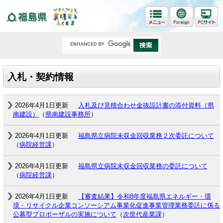
福島県
入札・契約情報
2026年4月1日更新
入札及び見積合わせ金抜設計書の添付資料（県
南建設）
（
県南建設事務所
）
2026年4月1日更新
福島県立病院未収金回収業務２次委託について
（
病院経営課
）
2026年4月1日更新
福島県立病院未収金回収業務の委託について
（
病院経営課
）
2026年4月1日更新
【審査結果】令和8年度福島県エネルギー・環
境・リサイクル企業コンソーシアム事業化促進事業管理業務委託に係る
公募型プロポーザルの実施について
（
次世代産業課
）