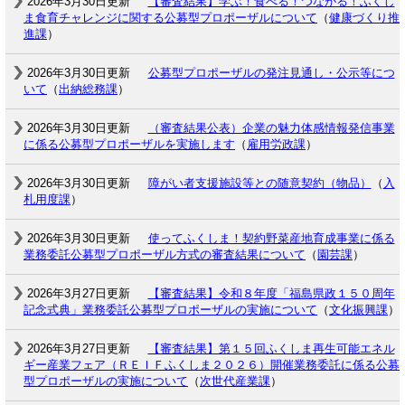
2026年3月30日更新
【審査結果】学ぶ！食べる！つながる！ふくし
ま食育チャレンジに関する公募型プロポーザルについて
（
健康づくり推
進課
）
2026年3月30日更新
公募型プロポーザルの発注見通し・公示等につ
いて
（
出納総務課
）
2026年3月30日更新
（審査結果公表）企業の魅力体感情報発信事業
に係る公募型プロポーザルを実施します
（
雇用労政課
）
2026年3月30日更新
障がい者支援施設等との随意契約（物品）
（
入
札用度課
）
2026年3月30日更新
使ってふくしま！契約野菜産地育成事業に係る
業務委託公募型プロポーザル方式の審査結果について
（
園芸課
）
2026年3月27日更新
【審査結果】令和８年度「福島県政１５０周年
記念式典」業務委託公募型プロポーザルの実施について
（
文化振興課
）
2026年3月27日更新
【審査結果】第１５回ふくしま再生可能エネル
ギー産業フェア（ＲＥＩＦふくしま２０２６）開催業務委託に係る公募
型プロポーザルの実施について
（
次世代産業課
）