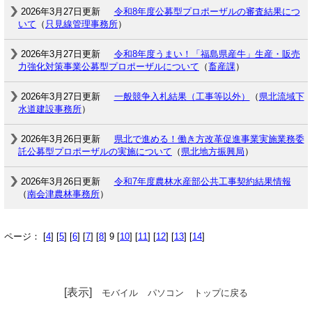
2026年3月27日更新
令和8年度公募型プロポーザルの審査結果につ
いて
（
只見線管理事務所
）
2026年3月27日更新
令和8年度うまい！「福島県産牛」生産・販売
力強化対策事業公募型プロポーザルについて
（
畜産課
）
2026年3月27日更新
一般競争入札結果（工事等以外）
（
県北流域下
水道建設事務所
）
2026年3月26日更新
県北で進める！働き方改革促進事業実施業務委
託公募型プロポーザルの実施について
（
県北地方振興局
）
2026年3月26日更新
令和7年度農林水産部公共工事契約結果情報
（
南会津農林事務所
）
ページ： [
4
] [
5
] [
6
] [
7
] [
8
] 9 [
10
] [
11
] [
12
] [
13
] [
14
]
[表示]
モバイル
パソコン
トップに戻る