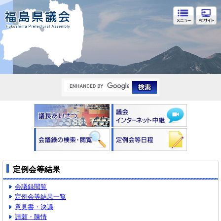
福島県議会
定例会等結果
会議録閲覧
定例会等結果一覧
意見書・決議
請願・陳情