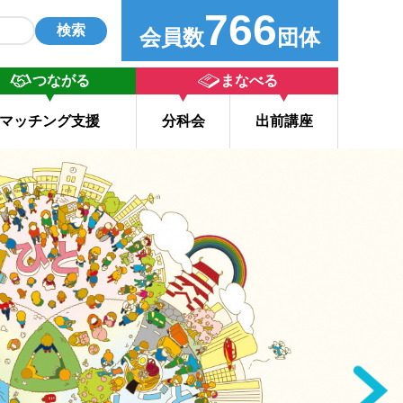
766
検索
会員数
団体
つながる
まなべる
マッチング支援
分科会
出前講座