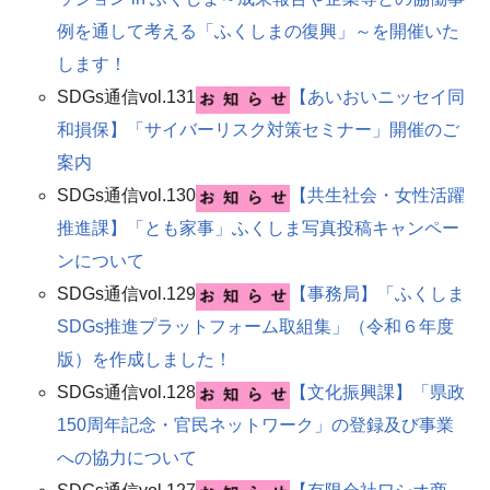
例を通して考える「ふくしまの復興」～を開催いた
します！
SDGs通信vol.131
【あいおいニッセイ同
和損保】「サイバーリスク対策セミナー」開催のご
案内
SDGs通信vol.130
【共生社会・女性活躍
推進課】「とも家事」ふくしま写真投稿キャンペー
ンについて​
SDGs通信vol.129
【事務局】「ふくしま
SDGs推進プラットフォーム取組集」（令和６年度
版）を作成しました！​
SDGs通信vol.128
【文化振興課】「県政
150周年記念・官民ネットワーク」の登録及び事業
への協力について