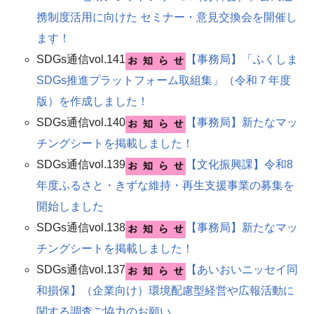
携制度活用に向けた セミナー・意見交換会を開催し
ます！
SDGs通信vol.141
【事務局】「ふくしま
SDGs推進プラットフォーム取組集」（令和７年度
版）を作成しました！​
SDGs通信vol.140
【事務局】新たなマッ
チングシートを掲載しました！
SDGs通信vol.139
【文化振興課】令和8
年度ふるさと・きずな維持・再生支援事業の募集を
開始しました
SDGs通信vol.138
【事務局】新たなマッ
チングシートを掲載しました！
SDGs通信vol.137
【あいおいニッセイ同
和損保】（企業向け）環境配慮型経営や広報活動に
関する調査ご協力のお願い​