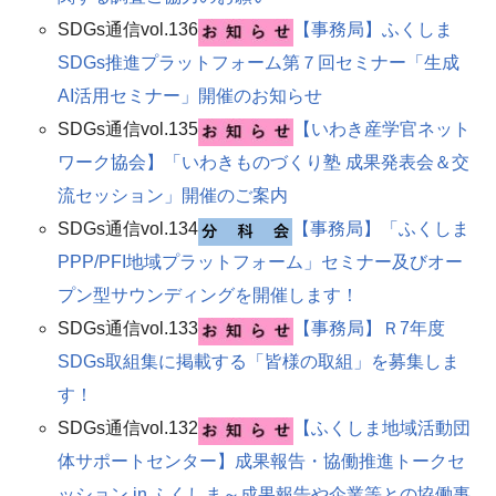
SDGs通信vol.136
【事務局】ふくしま
SDGs推進プラットフォーム第７回セミナー「生成
AI活用セミナー」開催のお知らせ
SDGs通信vol.135
【いわき産学官ネット
ワーク協会】「いわきものづくり塾 成果発表会＆交
流セッション」開催のご案内
SDGs通信vol.134
【事務局】「ふくしま
PPP/PFI地域プラットフォーム」セミナー及びオー
プン型サウンディングを開催します
！
SDGs通信vol.133
【事務局】Ｒ7年度
SDGs取組集に掲載する「皆様の取組」を募集しま
す！
SDGs通信vol.132
【ふくしま地域活動団
体サポートセンター】成果報告・協働推進トークセ
ッション in ふくしま～成果報告や企業等との協働事