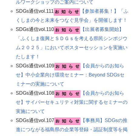
ルワークショップのご案内について
SDGs通信vol.111
​【参加者募集！】「ふ
くしまの今と未来をつなぐ見学会」を開催します！
SDGs通信vol.110
​【出展者募集開始】
「ふくしま復興とＳＤＧｓを考える県民シンポジウ
ム２０２５」においてポスターセッションを実施い
たします！
SDGs通信vol.109
【会員からのお知ら
せ】中小企業向け環境セミナー：Beyond SDGsセ
ミナーの実施について
SDGs通信vol.108
【会員からのお知ら
せ】サイバーセキュリティ対策に関するセミナーの
実施について
SDGs通信vol.107
​【事務局】SDGsの推
進につながる福島県の企業等登録・認証制度等を掲