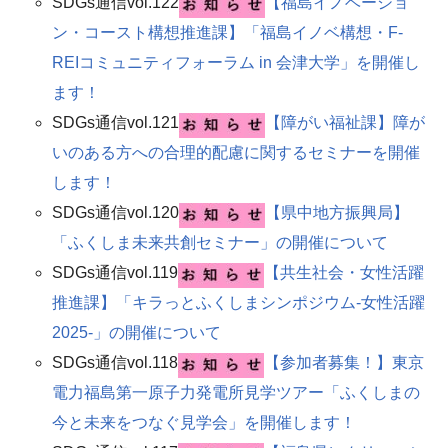
SDGs通信vol.122
【福島イノベーショ
ン・コースト構想推進課】「福島イノベ構想・F-
REIコミュニティフォーラム in 会津大学」を開催し
ます！​
SDGs通信vol.121
【障がい福祉課】障が
いのある方への合理的配慮に関するセミナーを開催
します！​
SDGs通信vol.120
【県中地方振興局】
「ふくしま未来共創セミナー」の開催について
SDGs通信vol.119
【共生社会・女性活躍
推進課】「キラっとふくしまシンポジウム‐女性活躍
2025‐」の開催について
SDGs通信vol.118
​【参加者募集！】東京
電力福島第一原子力発電所見学ツアー「ふくしまの
今と未来をつなぐ見学会」を開催します！