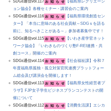
SDGs通信vol.117
【福島県レクリエーシ
ョン協会】各種セミナー・講習会のご案内​
SDGs通信vol.116
【福島県環境創造セン
ター】「本当に意味のある社会貢献～SDGｓを語る
前に、知るべきことがある～」参加者募集中です！​
SDGs通信vol.115
【いわき産学官ネット
ワーク協会】「いわきものづくり塾F-REI連携・共
創コース」開催のご案内​
SDGs通信vol.114
【社会福祉課】令和７
年度福島県孤独・孤立対策官民連携プラットフォー
ム総会及び講演会を開催します！
SDGs通信vol.113
【福島県女性経営者プ
ラザ】FJP女子学生ビジネスプランコンテストの開
催について
SDGs通信vol.112
【消費生活課】エシカ