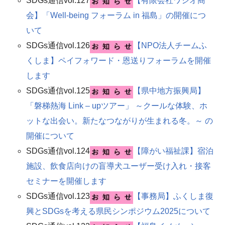
SDGs通信vol.127
【有限会社ワシオ商
会】「Well-being フォーラム in 福島」の開催につ
いて
SDGs通信vol.126
【NPO法人チームふ
くしま】ペイフォワード・恩送りフォーラムを開催
します​
SDGs通信vol.125
【県中地方振興局】
「磐梯熱海 Link – upツアー」 ～クールな体験、ホ
ットな出会い。新たなつながりが生まれる冬。～ の
開催について
SDGs通信vol.124
【障がい福祉課】宿泊
施設、飲食店向けの盲導犬ユーザー受け入れ・接客
セミナーを開催します​
SDGs通信vol.123
【事務局】ふくしま復
興とSDGsを考える県民シンポジウム2025について​