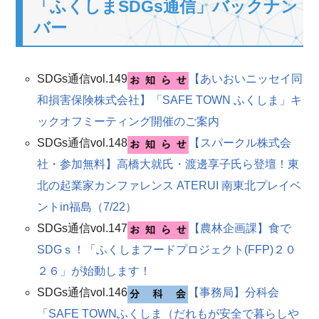
「ふくしまSDGs通信」バックナン
バー
SDGs通信vol.149
【あいおいニッセイ同
和損害保険株式会社】「SAFE TOWN ふくしま」キ
ックオフミーティング開催のご案内
SDGs通信vol.148
【スパークル株式会
社・参加無料】高橋大就氏・渡邊享子氏ら登壇！東
北の起業家カンファレンス ATERUI 南東北プレイベ
ントin福島（7/22）
SDGs通信vol.147
【農林企画課】食で
SDGｓ！「ふくしまフードプロジェクト(FFP)２０
２６」が始動します！
SDGs通信vol.146
【事務局】分科会
「SAFE TOWNふくしま（だれもが安全で暮らしや