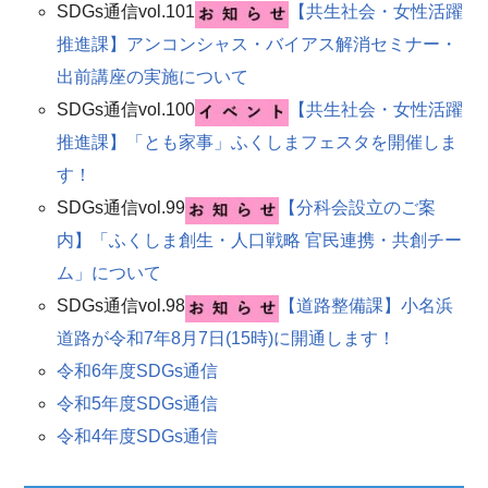
SDGs通信vol.101
【共生社会・女性活躍
推進課】アンコンシャス・バイアス解消セミナー・
出前講座の実施について
SDGs通信vol.100
【共生社会・女性活躍
推進課】「とも家事」ふくしまフェスタを開催しま
す！
SDGs通信vol.99
【分科会設立のご案
内】「ふくしま創生・人口戦略 官民連携・共創チー
ム」について​
SDGs通信vol.98
【道路整備課】小名浜
道路が令和7年8月7日(15時)に開通します！​
令和6年度SDGs通信
令和5年度SDGs通信
令和4年度SDGs通信