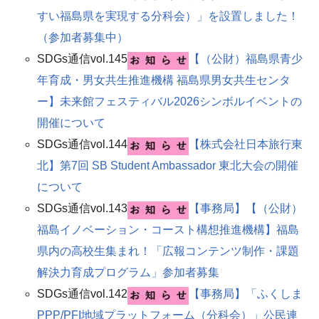
すい福島県を実現する分科会）」を設置しました！
（参加者募集中）
SDGs通信vol.145
【（公財）福島県青少
年育成・男女共生推進機構 福島県男女共生センタ
ー】未来館フェスティバル2026シンボルイベントの
開催について
SDGs通信vol.144
【株式会社日本旅行東
北】第7回 SB Student Ambassador 東北大会の開催
について
SDGs通信vol.143
【事務局】【（公財）
福島イノベーション・コースト構想推進機構】福島
県内の高校生集まれ！「広報コンテンツ制作・課題
解決力育成プログラム」参加者募集
SDGs通信vol.142
【事務局】「ふくしま
PPP/PFI地域プラットフォーム（分科会）」公民連