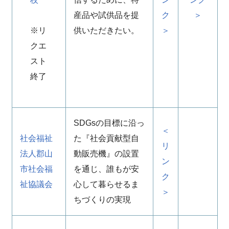
産品や試供品を提
ク
＞
※リ
供いただきたい。
＞
クエ
スト
終了
SDGsの目標に沿っ
＜
社会福祉
た『社会貢献型自
リ
法人郡山
動販売機』の設置
ン
市社会福
を通じ、誰もが安
ク
祉協議会
心して暮らせるま
＞
ちづくりの実現