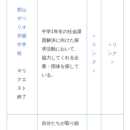
郡山
ザベ
リオ
中学1年生の社会課
学園
＜
題解決に向けた探
中学
リ
＜リ
求活動において、
校
ン
ンク
協力してくれる企
ク
＞
業・団体を探して
※リ
＞
いる。
クエ
スト
終了
自分たちが取り組