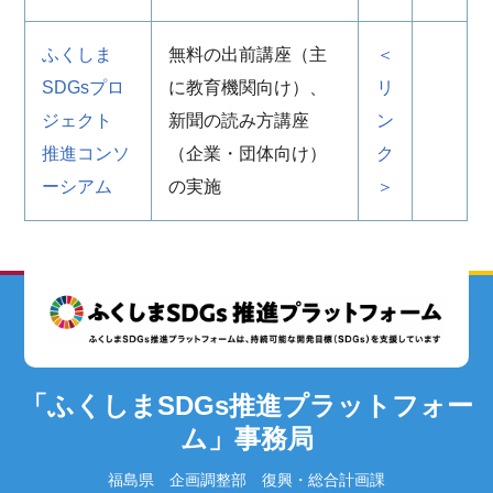
ふくしま
無料の出前講座（主
＜
SDGsプロ
に教育機関向け）、
リ
ジェクト
新聞の読み方講座
ン
推進コンソ
（企業・団体向け）
ク
ーシアム
の実施
＞
「ふくしまSDGs推進プラットフォー
ム」事務局
福島県 企画調整部 復興・総合計画課