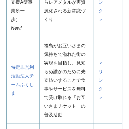
支援A型事
らレアメタルが再資
ン
業所一
源化される新常識づ
ク
歩）
くり
＞
New!
福島がお互いさまの
気持ちで溢れた街の
実現を目指し、見知
＜
特定非営利
らぬ誰かのために先
リ
活動法人チ
支払いすることで食
ン
ームふくし
事やサービスを無料
ク
ま
で受け取れる「お互
＞
いさまチケット」の
普及活動