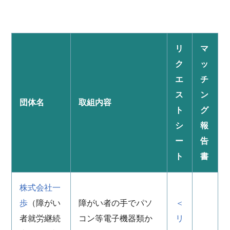
リ
マ
ク
ッ
エ
チ
ス
ン
団体名
取組内容
ト
グ
シ
報
ー
告
ト
書
株式会社一
歩
（障がい
障がい者の手でパソ
＜
者就労継続
コン等電子機器類か
リ