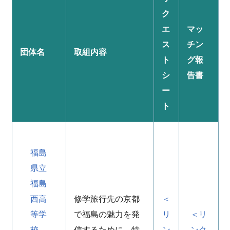
ク
エ
マッ
ス
チン
団体名
取組内容
ト
グ報
シ
告書
ー
ト
福島
県立
福島
西高
修学旅行先の京都
＜
等学
で福島の魅力を発
リ
＜リ
校
信するために、特
ン
ンク