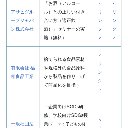
「お酒（アルコー
＜
＜
アサヒグル
ル）との正しい付き
リ
リ
ープジャパ
合い方（適正飲
ン
ン
ン株式会社
酒）」セミナーの実
ク
ク
施（無料）
＞
＞
＜
捨てられる食品素材
リ
有限会社 福
や規格外の食品原料
ン
相食品工業
から製品を作り上げ
ク
て商品化を目指す
＞
・企業向けSGDs研
修、学校向けSDGs授
＜
一般社団法
業
(テーマ：子どもの貧