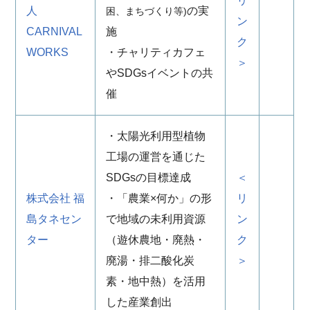
リ
人
の実
困、まちづくり等)
ン
CARNIVAL
施
ク
WORKS
・チャリティカフェ
＞
やSDGsイベントの共
催
・太陽光利用型植物
工場の運営を通じた
SDGsの目標達成
＜
株式会社 福
・「農業×何か」の形
リ
島タネセン
で地域の未利用資源
ン
ター
（遊休農地・廃熱・
ク
廃湯・排二酸化炭
＞
素・地中熱）を活用
した産業創出