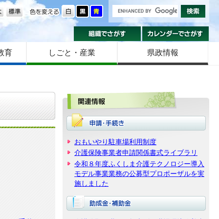
の大きさ
色を変える
組織でさがす
カ
教育
しごと・産業
県政情報
関
おもいやり駐車場利用制度
介護保険事業者申請関係書式ライブラリ
令和８年度ふくしま介護テクノロジー導入
モデル事業業務の公募型プロポーザルを実
施しました