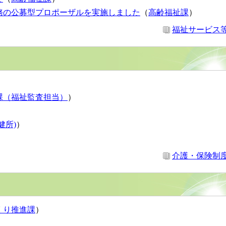
務の公募型プロポーザルを実施しました
（
高齢福祉課
）
福祉サービス
課（福祉監査担当）
）
）
健所)
）
）
介護・保険制
くり推進課
）