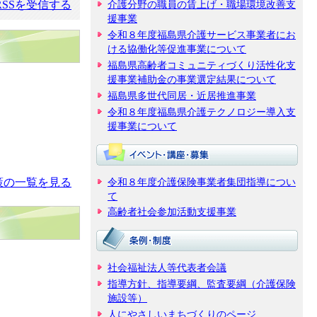
介護分野の職員の賃上げ・職場環境改善支
SSを受信する
援事業
令和８年度福島県介護サービス事業者にお
ける協働化等促進事業について
福島県高齢者コミュニティづくり活性化支
援事業補助金の事業選定結果について
福島県多世代同居・近居推進事業
令和８年度福島県介護テクノロジー導入支
援事業について
令和８年度介護保険事業者集団指導につい
策の一覧を見る
て
高齢者社会参加活動支援事業
社会福祉法人等代表者会議
指導方針、指導要綱、監査要綱（介護保険
施設等）
人にやさしいまちづくりのページ