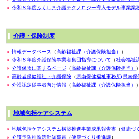
令和８年度ふくしま介護テクノロジー導入モデル事業業
介護・保険制度
情報データベース
（
高齢福祉課（介護保険担当）
）
令和８年度介護保険事業者集団指導について
（
社会福祉
介護保険に関するページ
（
高齢福祉課（介護保険担当）
高齢者保健福祉・介護保険
（
県南保健福祉事務所(県南保
介護認定従事者向け情報
（
高齢福祉課（介護保険担当）
地域包括ケアシステム
地域包括ケアシステム構築推進事業成果報告書
（
健康づ
介護予防推進活動知事賞
（
健康づくり推進課
）