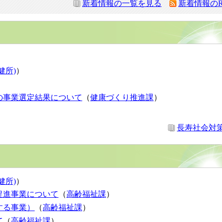
新着情報の一覧を見る
新着情報のR
健所)
）
の事業選定結果について
（
健康づくり推進課
）
長寿社会対
健所)
）
促進事業について
（
高齢福祉課
）
する事業）
（
高齢福祉課
）
て
（
高齢福祉課
）