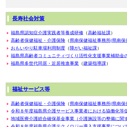
長寿社会対策
福島県認知症介護実践者等養成研修
（
高齢福祉課
）
高齢者保健福祉・介護保険
（
県南保健福祉事務所(県南保
おもいやり駐車場利用制度
（
障がい福祉課
）
福島県高齢者コミュニティづくり活性化支援事業補助金
福島県多世代同居・近居推進事業
（
建築指導課
）
福祉サービス等
高齢者保健福祉・介護保険
（
県南保健福祉事務所(県南保
令和８年度福島県介護サービス事業者における協働化等
地域医療介護総合確保基金事業（介護施設等の整備に関
令和８年度福島県介護テクノロジー導入支援事業につい