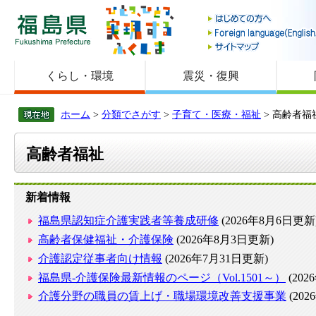
福島県
くらし・環境
震災・復興
ホーム
>
分類でさがす
>
子育て・医療・福祉
> 高齢者福
高齢者福祉
新着情報
福島県認知症介護実践者等養成研修
(2026年8月6日更新
高齢者保健福祉・介護保険
(2026年8月3日更新)
介護認定従事者向け情報
(2026年7月31日更新)
福島県-介護保険最新情報のページ（Vol.1501～）
(202
介護分野の職員の賃上げ・職場環境改善支援事業
(20